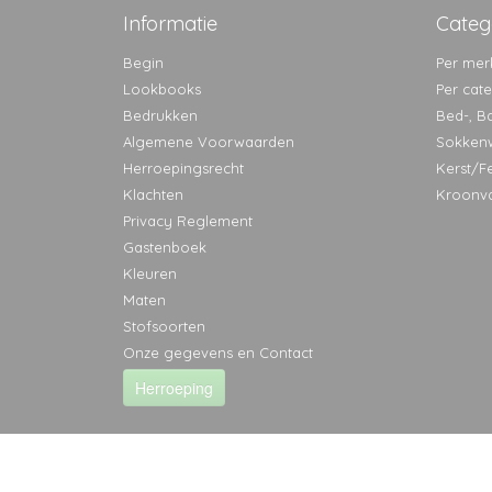
Informatie
Categ
Begin
Per mer
Lookbooks
Per cat
Bedrukken
Bed-, B
Algemene Voorwaarden
Sokken
Herroepingsrecht
Kerst/F
Klachten
Kroonv
Privacy Reglement
Gastenboek
Kleuren
Maten
Stofsoorten
Onze gegevens en Contact
Herroeping