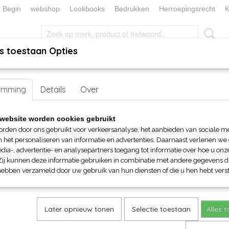
Begin
webshop
Lookbooks
Bedrukken
Herroepingsrecht
K
s toestaan Opties
, KEUKEN EN TAFELLINNEN
SOKKENWERELD
KERST/FEEST
handen
emming
>
Sjaals
Details
> Myrtle Beach fleece sjaal
Over
Myrtle Beach fleece sjaal
website worden cookies gebruikt
orden door ons gebruikt voor verkeersanalyse, het aanbieden van sociale m
€ 8,60
n het personaliseren van informatie en advertenties. Daarnaast verlenen we
(inclusief btw 21%)
dia-, advertentie- en analysepartners toegang tot informatie over hoe u onze
Zij kunnen deze informatie gebruiken in combinatie met andere gegevens di
Maat
Kleuren
hebben verzameld door uw gebruik van hun diensten of die u hen hebt verst
Aantal
Later opnieuw tonen
Selectie toestaan
Alles 