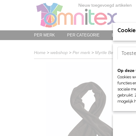
Nieuw toegevoegd artikelen
Cookie
PER MERK
PER CATEGORIE
BED-, BAD-
Home
>
webshop
>
Per merk
>
Myrtle Beach hoofd-
Toest
Op deze 
Cookies w
functies e
sociale me
gebruikt. 
mogelijk 