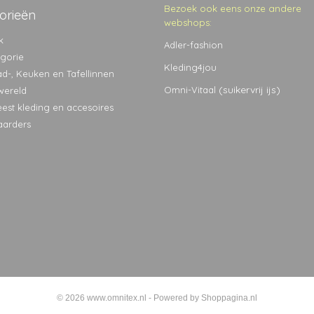
Bezoek ook eens onze andere
orieën
webshops:
k
Adler-fashion
egorie
Kleding4jou
ad-, Keuken en Tafellinnen
(suikervrij ijs)
Omni-Vitaal
wereld
eest kleding en accesoires
aarders
© 2026 www.omnitex.nl - Powered by Shoppagina.nl