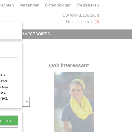
lachten
Verzenden
Giften
Inloggen
Registreren
UW WINKELWAGEN
Geen producten
(0)
 KLEDING EN ACCESOIRES
+
Ook interessant
edia-
 onze
 site
e zij
rekt.
toestaan