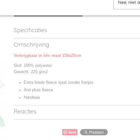
Nee, niet 
IN WINKELWAGEN
Specificaties
Productcode
MB7611-01
Omschrijving
Productcode leverancier
MB7611
Verkrijgbaar in één maat 150x25cm
Stof: 100% polyester
Gewicht: 225 g/m2
Extra brede fleece sjaal zonder franjes
Anti pluis fleece
Handwas
Reacties
Save