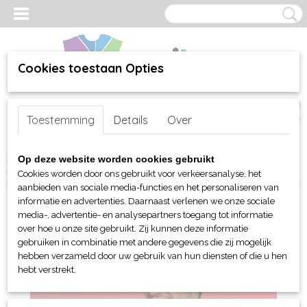
Cookies toestaan Opties
Inloggen
Registreren
UW WINKELWAGEN
Toestemming
Details
Over
Geen producten
(0)
Home
>
webshop
>
Per merk
>
Myrtle Beach hoofd-handen
>
Op deze website worden cookies gebruikt
Hoeden
> Myrtle Beach Urban hoed
Cookies worden door ons gebruikt voor verkeersanalyse, het
aanbieden van sociale media-functies en het personaliseren van
informatie en advertenties. Daarnaast verlenen we onze sociale
media-, advertentie- en analysepartners toegang tot informatie
over hoe u onze site gebruikt. Zij kunnen deze informatie
gebruiken in combinatie met andere gegevens die zij mogelijk
hebben verzameld door uw gebruik van hun diensten of die u hen
hebt verstrekt.