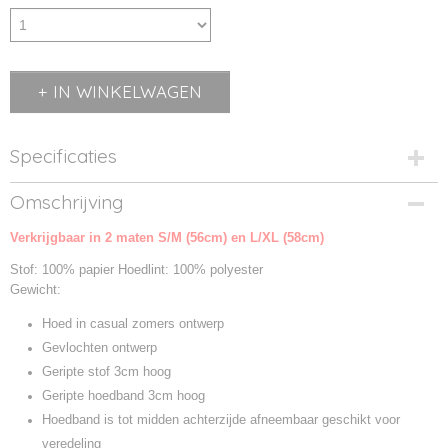
IN WINKELWAGEN
Specificaties
Productcode
Omschrijving
MB6597-01
Verkrijgbaar in 2 maten S/M (56cm) en L/XL (58cm)
Productcode leverancier
MB6597
Stof: 100% papier Hoedlint: 100% polyester
Gewicht:
Hoed in casual zomers ontwerp
Gevlochten ontwerp
Geripte stof 3cm hoog
Geripte hoedband 3cm hoog
Hoedband is tot midden achterzijde afneembaar geschikt voor
veredeling