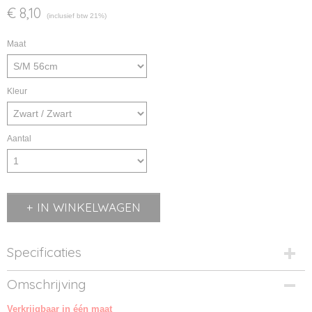
€ 8,10
(inclusief btw 21%)
Maat
Kleur
Aantal
IN WINKELWAGEN
Specificaties
Productcode
Omschrijving
MB012-1
Verkrijgbaar in één maat
Productcode leverancier