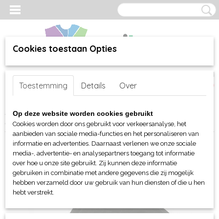
Cookies toestaan Opties
Inloggen
Registreren
UW WINKELWAGEN
Toestemming
Details
Over
Geen producten
(0)
Home
>
webshop
>
Per merk
>
Myrtle Beach hoofd-handen
>
Op deze website worden cookies gebruikt
Hoeden
> Myrtle Beach Fischerman Piping hoed
Cookies worden door ons gebruikt voor verkeersanalyse, het
aanbieden van sociale media-functies en het personaliseren van
informatie en advertenties. Daarnaast verlenen we onze sociale
media-, advertentie- en analysepartners toegang tot informatie
over hoe u onze site gebruikt. Zij kunnen deze informatie
gebruiken in combinatie met andere gegevens die zij mogelijk
hebben verzameld door uw gebruik van hun diensten of die u hen
hebt verstrekt.