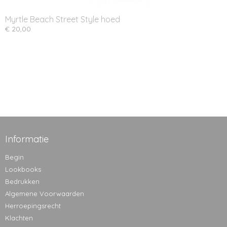
Myrtle Beach Street Style hoed
€ 20,00
Informatie
Begin
Lookbooks
Bedrukken
Algemene Voorwaarden
Herroepingsrecht
Klachten