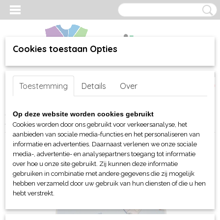
Cookies toestaan Opties
Inloggen
Registreren
UW WINKELWAGEN
Toestemming
Details
Over
Geen producten
(0)
Home
>
webshop
>
Per merk
>
Moepsy (kinderstoel proteq)
>
Op deze website worden cookies gebruikt
Moepsy harnas beschermer
Cookies worden door ons gebruikt voor verkeersanalyse, het
aanbieden van sociale media-functies en het personaliseren van
informatie en advertenties. Daarnaast verlenen we onze sociale
media-, advertentie- en analysepartners toegang tot informatie
over hoe u onze site gebruikt. Zij kunnen deze informatie
gebruiken in combinatie met andere gegevens die zij mogelijk
hebben verzameld door uw gebruik van hun diensten of die u hen
hebt verstrekt.