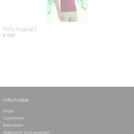
FOTL Original T
€ 8,60
Informatie
Begin
Lookbooks
Bedrukken
Algemene Voorwaarden