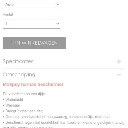
Aantal
IN WINKELWAGEN
Specificaties
Productcode
Omschrijving
MPS/Harnas-1
Moepsy harnas beschermer
Productcode leverancier
MPS/Harnas
De voordelen op een rijtje:
• Waterdicht
• Wasbaar
• Droogt binnen een dag
• Gemaakt van kwalitatief hoogwaardig, kindvriendelijk, materiaal
• Beschermt tegen het doorlekken van luiers en kleine ongelukjes (handig