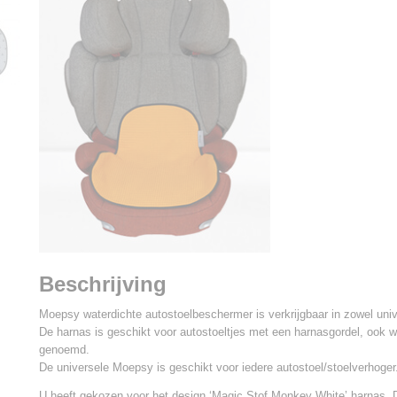
Beschrijving
Moepsy waterdichte autostoelbeschermer is verkrijgbaar in zowel univ
De harnas is geschikt voor autostoeltjes met een harnasgordel, ook w
genoemd.
De universele Moepsy is geschikt voor iedere autostoel/stoelverhoger
U heeft gekozen voor het design ‘Magic Stof Monkey White’ harnas. 