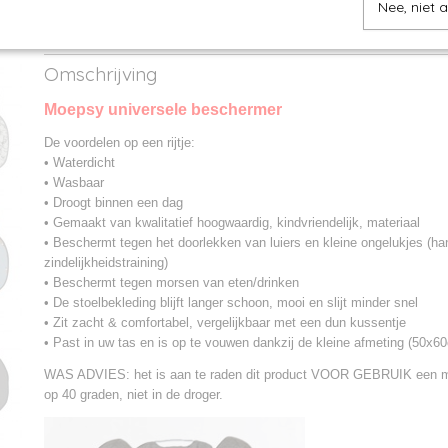
Nee, niet 
Specificaties
Productcode
MPS/Uni-1
Omschrijving
Productcode leverancier
MPS/Uni
Moepsy universele beschermer
De voordelen op een rijtje:
• Waterdicht
• Wasbaar
• Droogt binnen een dag
• Gemaakt van kwalitatief hoogwaardig, kindvriendelijk, materiaal
• Beschermt tegen het doorlekken van luiers en kleine ongelukjes (han
zindelijkheidstraining)
• Beschermt tegen morsen van eten/drinken
• De stoelbekleding blijft langer schoon, mooi en slijt minder snel
• Zit zacht & comfortabel, vergelijkbaar met een dun kussentje
• Past in uw tas en is op te vouwen dankzij de kleine afmeting (50x6
WAS ADVIES: het is aan te raden dit product VOOR GEBRUIK een 
op 40 graden, niet in de droger.