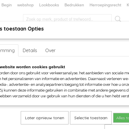
Begin
webshop
Lookbooks
Bedrukken
Herroepingsrecht
K
s toestaan Opties
, KEUKEN EN TAFELLINNEN
SOKKENWERELD
KERST/FEEST
proteq)
emming
> Moepsy universele beschermer
Details
Over
Moepsy universele bescherm
website worden cookies gebruikt
orden door ons gebruikt voor verkeersanalyse, het aanbieden van sociale m
€ 27,65
n het personaliseren van informatie en advertenties. Daarnaast verlenen we
(inclusief btw 21%)
dia-, advertentie- en analysepartners toegang tot informatie over hoe u onze
Zij kunnen deze informatie gebruiken in combinatie met andere gegevens di
Kleuren
Aantal
hebben verzameld door uw gebruik van hun diensten of die u hen hebt verst
Later opnieuw tonen
Selectie toestaan
Alles 
IN WINKELWAGEN