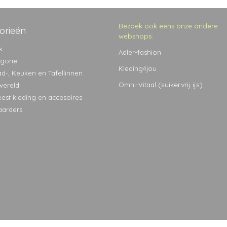
Bezoek ook eens onze andere
orieën
webshops:
k
Adler-fashion
egorie
Kleding4jou
ad-, Keuken en Tafellinnen
(suikervrij ijs)
Omni-Vitaal
wereld
eest kleding en accesoires
aarders