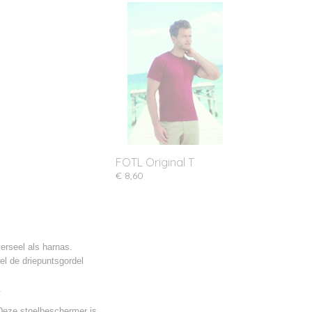
FOTL Original T
€ 8,60
erseel als harnas.
el de driepuntsgordel
.
Deze stoelbeschermer is