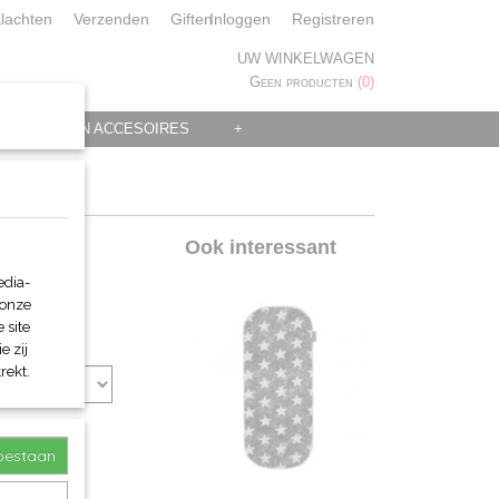
lachten
Verzenden
Giften
Inloggen
Registreren
UW WINKELWAGEN
Geen producten
(0)
 KLEDING EN ACCESOIRES
+
er
Ook interessant
edia-
 onze
 site
e zij
rekt.
toestaan