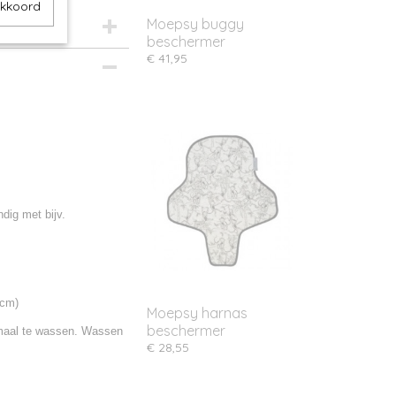
akkoord
Moepsy buggy
beschermer
€ 41,95
dig met bijv.
0cm)
Moepsy harnas
beschermer
maal te wassen. Wassen
€ 28,55