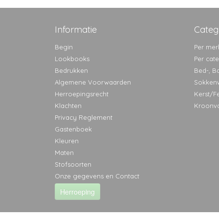
Informatie
Categ
Begin
Per mer
Lookbooks
Per cat
Bedrukken
Bed-, B
Algemene Voorwaarden
Sokken
Herroepingsrecht
Kerst/F
Klachten
Kroonv
Privacy Reglement
Gastenboek
Kleuren
Maten
Stofsoorten
Onze gegevens en Contact
Herroeping