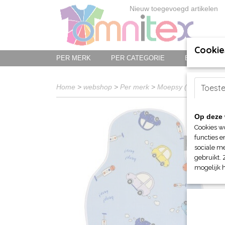
Nieuw toegevoegd artikelen
Cookie
PER MERK
PER CATEGORIE
BED-, BAD-
Home
>
webshop
>
Per merk
>
Moepsy (kinderstoel 
Toest
Op deze 
Cookies w
functies e
sociale me
gebruikt. 
mogelijk 