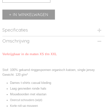
IN WINKELWAGEN
Specificaties
Productcode
Omschrijving
8005-01
Productcode leverancier
Verkrijgbaar in de maten XS t/m XXL
8005
Stof: 100% gekamd ringgesponnen organisch katoen, single jersey
Gewicht: 120 g/m²
Dames t-shirts casual kleding
Laag gesneden ronde hals
Mouwboorden met elastan
Overcut schouders (wijd)
Korte roll-up mouwen