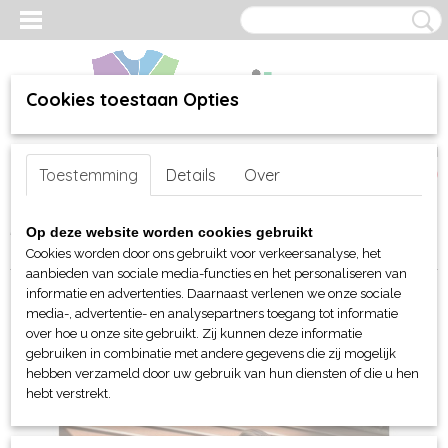
Cookies toestaan Opties
Inloggen
Registreren
UW WINKELWAGEN
Toestemming
Details
Over
Geen producten
(0)
Home
>
webshop
>
Per merk
>
James & Nicholson
>
Voor haar
>
Op deze website worden cookies gebruikt
T-shirts
> JN Ladies Casual-T
Cookies worden door ons gebruikt voor verkeersanalyse, het
aanbieden van sociale media-functies en het personaliseren van
informatie en advertenties. Daarnaast verlenen we onze sociale
media-, advertentie- en analysepartners toegang tot informatie
over hoe u onze site gebruikt. Zij kunnen deze informatie
gebruiken in combinatie met andere gegevens die zij mogelijk
hebben verzameld door uw gebruik van hun diensten of die u hen
hebt verstrekt.