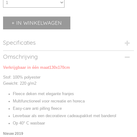
IN WINKELWAGEN
Specificaties
Productcode
Omschrijving
JN956-01
Verkrijgbaar in één maat130x170cm
Productcode leverancier
JN956
Stof: 100% polyester
Gewicht: 220 g/m2
Fleece deken met elegante franjes
Multifunctioneel voor recreatie en horeca
Easy-care anti pilling fleece
Leverbaar als een decoratieve cadeaupakket met banderol
Op 40° C wasbaar
Nieuw 2019