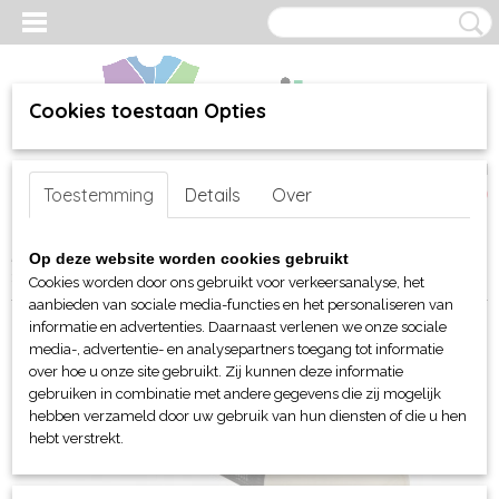
Cookies toestaan Opties
Inloggen
Registreren
UW WINKELWAGEN
Toestemming
Details
Over
Geen producten
(0)
Home
>
webshop
>
Per merk
>
James & Nicholson
>
Fleecedekens
Op deze website worden cookies gebruikt
> JN Basic fleece deken met franjes 130x170
Cookies worden door ons gebruikt voor verkeersanalyse, het
aanbieden van sociale media-functies en het personaliseren van
informatie en advertenties. Daarnaast verlenen we onze sociale
media-, advertentie- en analysepartners toegang tot informatie
over hoe u onze site gebruikt. Zij kunnen deze informatie
gebruiken in combinatie met andere gegevens die zij mogelijk
hebben verzameld door uw gebruik van hun diensten of die u hen
hebt verstrekt.