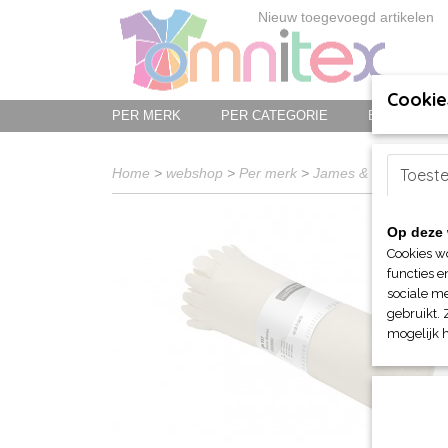
Nieuw toegevoegd artikelen
Cookie
PER MERK
PER CATEGORIE
BED-, BAD-
Home
>
webshop
>
Per merk
>
James & Nicholson
Toest
Op deze 
Cookies w
functies e
sociale me
gebruikt. 
mogelijk 