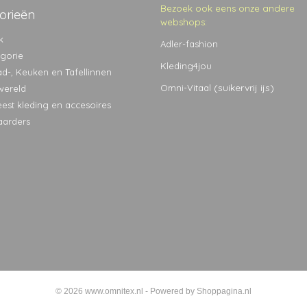
Bezoek ook eens onze andere
orieën
webshops:
k
Adler-fashion
egorie
Kleding4jou
ad-, Keuken en Tafellinnen
(suikervrij ijs)
Omni-Vitaal
wereld
eest kleding en accesoires
aarders
© 2026 www.omnitex.nl - Powered by Shoppagina.nl