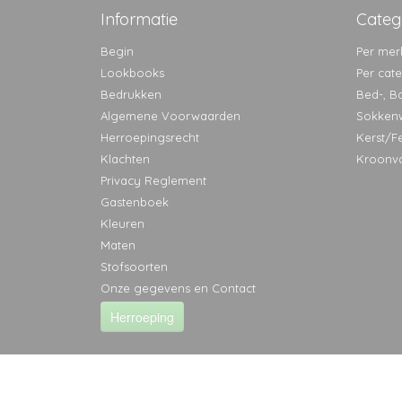
Informatie
Categ
Begin
Per mer
Lookbooks
Per cat
Bedrukken
Bed-, B
Algemene Voorwaarden
Sokken
Herroepingsrecht
Kerst/F
Klachten
Kroonv
Privacy Reglement
Gastenboek
Kleuren
Maten
Stofsoorten
Onze gegevens en Contact
Herroeping