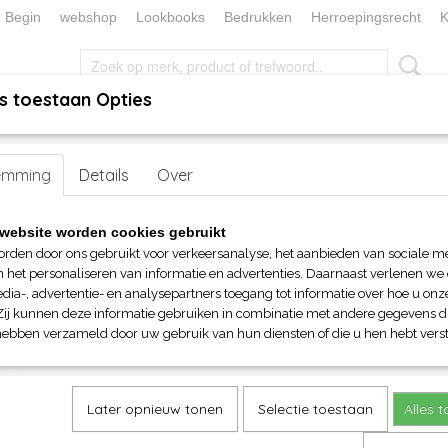
Begin
webshop
Lookbooks
Bedrukken
Herroepingsrecht
K
s toestaan Opties
, KEUKEN EN TAFELLINNEN
SOKKENWERELD
KERST/FEEST
emming
>
Fleecedekens
Details
> JN fleece deken met franjes 125x150
Over
JN fleece deken met franjes 
website worden cookies gebruikt
orden door ons gebruikt voor verkeersanalyse, het aanbieden van sociale m
€ 11,60
n het personaliseren van informatie en advertenties. Daarnaast verlenen we
(inclusief btw 21%)
dia-, advertentie- en analysepartners toegang tot informatie over hoe u onze
Zij kunnen deze informatie gebruiken in combinatie met andere gegevens di
Maat
Kleur
hebben verzameld door uw gebruik van hun diensten of die u hen hebt verst
Aantal
Later opnieuw tonen
Selectie toestaan
Alles 