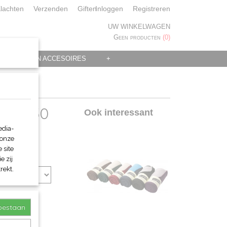
lachten
Verzenden
Giften
Inloggen
Registreren
UW WINKELWAGEN
Geen producten
(0)
 KLEDING EN ACCESOIRES
+
125x150
Ook interessant
edia-
 onze
 site
e zij
rekt.
toestaan