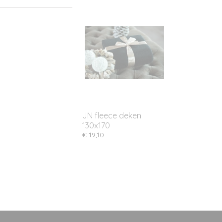
JN fleece deken
130x170
€ 19,10