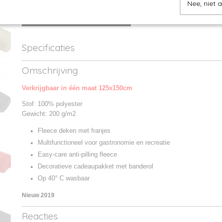
Nee, niet 
IN WINKELWAGEN
Specificaties
Productcode
JN957-01
Omschrijving
Productcode leverancier
JN957
Verkrijgbaar in één maat 125x150cm
Stof: 100% polyester
Gewicht: 200 g/m2
Fleece deken met franjes
Multifunctioneel voor gastronomie en recreatie
Easy-care anti-pilling fleece
Decoratieve cadeaupakket met banderol
Op 40° C wasbaar
Nieuw 2019
Reacties