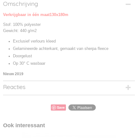
Productcode
Omschrijving
JN955-01
Verkrijgbaar in één maat130x180m
Productcode leverancier
JN955
Stof: 100% polyester
Gewicht: 440 g/m2
Exclusief verlours kleed
Gelamineerde achterkant, gemaakt van sherpa fleece
Doorgelust
Op 30° C wasbaar
Nieuw 2019
Reacties
Save
Ook interessant