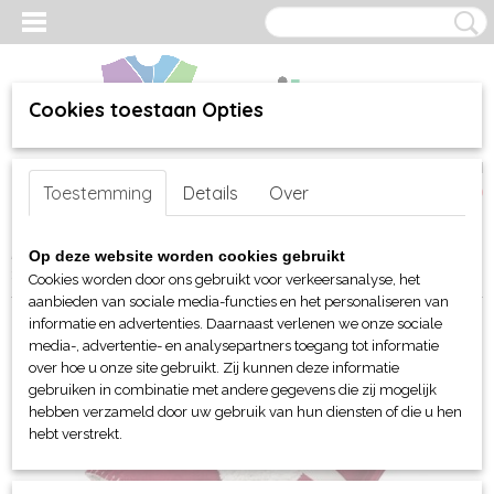
Cookies toestaan Opties
Inloggen
Registreren
UW WINKELWAGEN
Toestemming
Details
Over
Geen producten
(0)
Home
>
webshop
>
Per merk
>
James & Nicholson
>
Fleecedekens
Op deze website worden cookies gebruikt
> JN Cozy Hearth velours kleed 130x180
Cookies worden door ons gebruikt voor verkeersanalyse, het
aanbieden van sociale media-functies en het personaliseren van
informatie en advertenties. Daarnaast verlenen we onze sociale
media-, advertentie- en analysepartners toegang tot informatie
over hoe u onze site gebruikt. Zij kunnen deze informatie
gebruiken in combinatie met andere gegevens die zij mogelijk
hebben verzameld door uw gebruik van hun diensten of die u hen
hebt verstrekt.