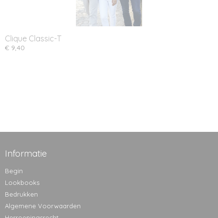
Clique Classic-T
€ 9,40
Informatie
Begin
Lookbooks
Bedrukken
Algemene Voorwaarden
Herroepingsrecht