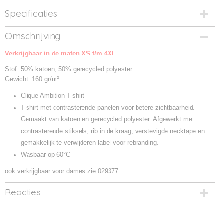
Specificaties
Productcode
Omschrijving
029376-11
Verkrijgbaar in de maten XS t/m 4XL
Productcode leverancier
029376
Stof: 50% katoen, 50% gerecycled polyester.
Gewicht: 160 gr/m²
Clique Ambition T-shirt
T-shirt met contrasterende panelen voor betere zichtbaarheid.
Gemaakt van katoen en gerecycled polyester. Afgewerkt met
contrasterende stiksels, rib in de kraag, verstevigde necktape en
gemakkelijk te verwijderen label voor rebranding.
Wasbaar op 60°C
ook verkrijgbaar voor dames zie 029377
Reacties