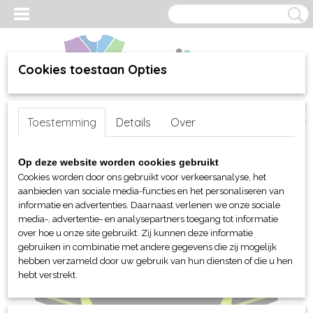
Cookies toestaan Opties
Inloggen
Registreren
UW WINKELWAGEN
Toestemming
Details
Over
Geen producten
(0)
Home
>
webshop
>
Per merk
>
Clique
>
Voor hem en unisex
>
T-
Op deze website worden cookies gebruikt
Shirts
> Clique Ambition T-shirt heren
Cookies worden door ons gebruikt voor verkeersanalyse, het
aanbieden van sociale media-functies en het personaliseren van
informatie en advertenties. Daarnaast verlenen we onze sociale
media-, advertentie- en analysepartners toegang tot informatie
over hoe u onze site gebruikt. Zij kunnen deze informatie
gebruiken in combinatie met andere gegevens die zij mogelijk
hebben verzameld door uw gebruik van hun diensten of die u hen
hebt verstrekt.