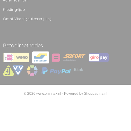
Adler-fashion
Kleding4jou
(suikervrij ijs)
Omni-Vitaal
Betaalmethodes
© 2026 www.omnitex.nl - Powered by Shoppagina.nl