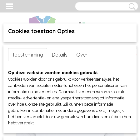
Cookies toestaan Opties
Inloggen
Registreren
UW WINKELWAGEN
Toestemming
Details
Over
Geen producten
(0)
Home
>
webshop
>
Per merk
>
Clique
>
Voor hem en unisex
>
T-
Op deze website worden cookies gebruikt
Shirts
> Clique Basic Active t-shirt
Cookies worden door ons gebruikt voor verkeersanalyse, het
aanbieden van sociale media-functies en het personaliseren van
informatie en advertenties. Daarnaast verlenen we onze sociale
media-, advertentie- en analysepartners toegang tot informatie
over hoe u onze site gebruikt. Zij kunnen deze informatie
gebruiken in combinatie met andere gegevens die zij mogelijk
hebben verzameld door uw gebruik van hun diensten of die u hen
hebt verstrekt.