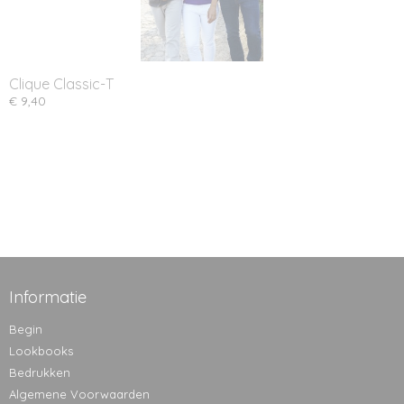
Clique Classic-T
€ 9,40
Informatie
Begin
Lookbooks
Bedrukken
Algemene Voorwaarden