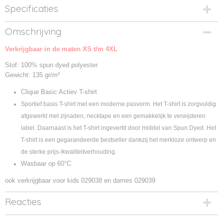
Specificaties
Productcode
Omschrijving
029038-00
Verkrijgbaar in de maten XS t/m 4XL
Productcode leverancier
029038
Stof: 100% spun dyed polyester.
Gewicht: 135 gr/m²
Clique Basic Actiev T-shirt
Sportief basis T-shirt met een moderne pasvorm. Het T-shirt is zorgvuldig
afgewerkt met zijnaden, necktape en een gemakkelijk te verwijderen
label. Daarnaast is het T-shirt ingeverfd door middel van Spun Dyed. Het
T-shirt is een gegarandeerde bestseller dankzij het merkloze ontwerp en
de sterke prijs-/kwaliteitverhouding.
Wasbaar op 60°C
ook verkrijgbaar voor kids 029038 en dames 029039
Reacties