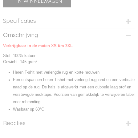
IN WINKELWAGEN
Specificaties
Productcode
Omschrijving
029006-00
Verkrijgbaar in de maten XS t/m 3XL
Productcode leverancier
029006
Stof: 100% katoen
Gewicht: 145 gr/m²
Heren T-shit met verlengde rug en korte mouwen
Een ontspannen heren T-shirt met verlengd rugpand en een verticale
naad op de rug. De hals is afgewerkt met een dubbele laag stof en
verstevigde necktape. Voorzien van gemakkelijk te verwijderen label
voor rebranding.
Wasbaar op 60°C
Reacties