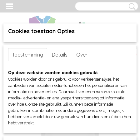
Cookies toestaan Opties
Inloggen
Registreren
UW WINKELWAGEN
Toestemming
Details
Over
Geen producten
(0)
Home
>
webshop
>
Per merk
>
Clique
>
Voor hem en unisex
>
T-
Op deze website worden cookies gebruikt
Shirts
> Clique Brooklyn T-shirt met verlengde rug
Cookies worden door ons gebruikt voor verkeersanalyse, het
aanbieden van sociale media-functies en het personaliseren van
informatie en advertenties. Daarnaast verlenen we onze sociale
media-, advertentie- en analysepartners toegang tot informatie
over hoe u onze site gebruikt. Zij kunnen deze informatie
gebruiken in combinatie met andere gegevens die zij mogelijk
hebben verzameld door uw gebruik van hun diensten of die u hen
hebt verstrekt.