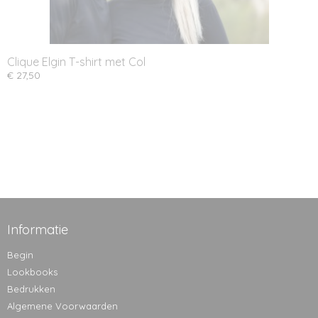
Clique Elgin T-shirt met Col
€ 27,50
Informatie
Begin
Lookbooks
Bedrukken
Algemene Voorwaarden