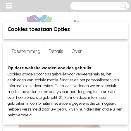
Cookies toestaan Opties
Inloggen
Registreren
UW WINKELWAGEN
Toestemming
Details
Over
Geen producten
(0)
Home
>
webshop
>
Per merk
>
Beechfield Org. Headwear
>
Op deze website worden cookies gebruikt
Handschoenen en sjaalen
> Beechfield Classic Woven Scarf
Cookies worden door ons gebruikt voor verkeersanalyse, het
aanbieden van sociale media-functies en het personaliseren van
informatie en advertenties. Daarnaast verlenen we onze sociale
media-, advertentie- en analysepartners toegang tot informatie
over hoe u onze site gebruikt. Zij kunnen deze informatie
gebruiken in combinatie met andere gegevens die zij mogelijk
hebben verzameld door uw gebruik van hun diensten of die u hen
hebt verstrekt.