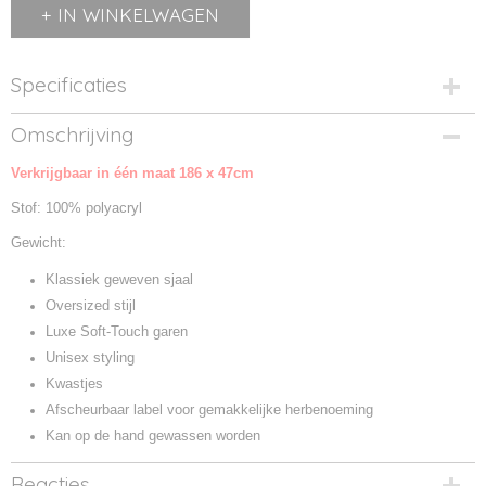
IN WINKELWAGEN
Specificaties
Productcode
Omschrijving
B500-1
Verkrijgbaar in één maat 186 x 47cm
Productcode leverancier
B500
Stof: 100% polyacryl
Gewicht:
Klassiek geweven sjaal
Oversized stijl
Luxe Soft-Touch garen
Unisex styling
Kwastjes
Afscheurbaar label voor gemakkelijke herbenoeming
Kan op de hand gewassen worden
Reacties