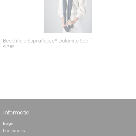
Beechfield Suprafleece® Dolomite Scarf
€ 7,85
Informatie
Begin
Lookbooks