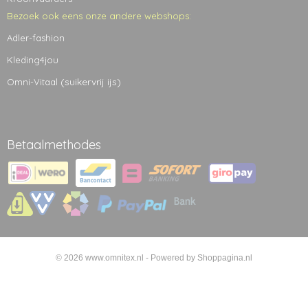
Bezoek ook eens onze andere webshops:
Adler-fashion
Kleding4jou
(suikervrij ijs)
Omni-Vitaal
Betaalmethodes
© 2026 www.omnitex.nl - Powered by Shoppagina.nl