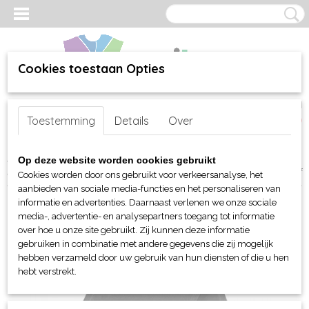
Cookies toestaan Opties
Inloggen
Registreren
UW WINKELWAGEN
Toestemming
Details
Over
Geen producten
(0)
Home
>
webshop
>
Per merk
>
Beechfield Org. Headwear
>
Op deze website worden cookies gebruikt
Handschoenen en sjaalen
> Beechfield Suprafleece® Geneva Scarf
Cookies worden door ons gebruikt voor verkeersanalyse, het
aanbieden van sociale media-functies en het personaliseren van
informatie en advertenties. Daarnaast verlenen we onze sociale
media-, advertentie- en analysepartners toegang tot informatie
over hoe u onze site gebruikt. Zij kunnen deze informatie
gebruiken in combinatie met andere gegevens die zij mogelijk
hebben verzameld door uw gebruik van hun diensten of die u hen
hebt verstrekt.