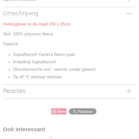
Productcode
Omschrijving
B290-2
Verkrijgbaar in de maat 150 x 25cm
Productcode leverancier
B290
Stof: 100% polyester fleece
Gewicht:
Suprafleece® Geneva fleece sjaal
Antipilling Suprafleece®
Ultra-thermische stof - warmte zonder gewicht
Op 40 °C wasbaar wasbaar
Reacties
Save
Ook interessant