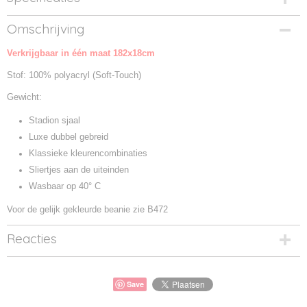
Productcode
Omschrijving
B479-1
Verkrijgbaar in één maat 182x18cm
Productcode leverancier
B479
Stof: 100% polyacryl (Soft-Touch)
Gewicht:
Stadion sjaal
Luxe dubbel gebreid
Klassieke kleurencombinaties
Sliertjes aan de uiteinden
Wasbaar op 40° C
Voor de gelijk gekleurde beanie zie B472
Reacties
Save