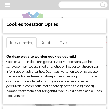
Cookies toestaan Opties
Inloggen
Registreren
UW WINKELWAGEN
Toestemming
Details
Over
Geen producten
(0)
Home
>
webshop
>
Per merk
>
Beechfield Org. Headwear
>
Op deze website worden cookies gebruikt
Handschoenen en sjaalen
> Beechfield Stadium Scarf
Cookies worden door ons gebruikt voor verkeersanalyse, het
aanbieden van sociale media-functies en het personaliseren van
informatie en advertenties. Daarnaast verlenen we onze sociale
media-, advertentie- en analysepartners toegang tot informatie
over hoe u onze site gebruikt. Zij kunnen deze informatie
gebruiken in combinatie met andere gegevens die zij mogelijk
hebben verzameld door uw gebruik van hun diensten of die u hen
hebt verstrekt.