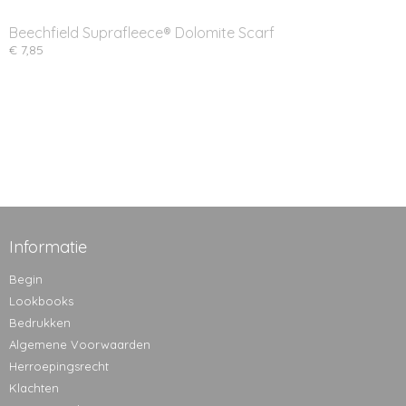
Beechfield Suprafleece® Dolomite Scarf
€ 7,85
Informatie
Begin
Lookbooks
Bedrukken
Algemene Voorwaarden
Herroepingsrecht
Klachten