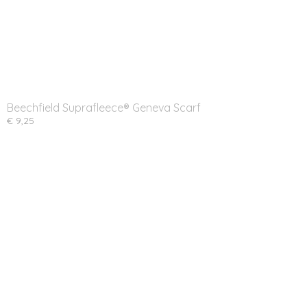
Beechfield Suprafleece® Geneva Scarf
€ 9,25