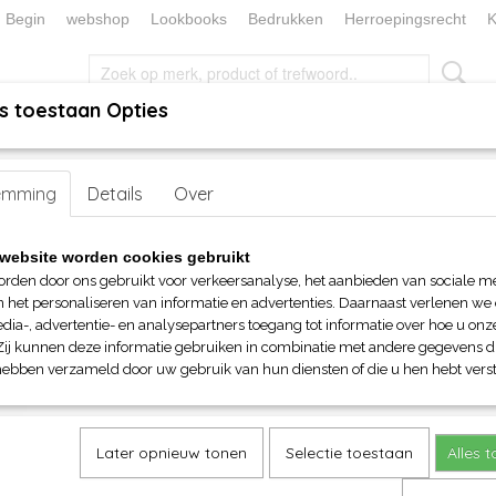
Begin
webshop
Lookbooks
Bedrukken
Herroepingsrecht
K
s toestaan Opties
, KEUKEN EN TAFELLINNEN
SOKKENWERELD
KERST/FEEST
sex)
emming
>
Jassen en Bodywarmers
Details
Over
> B&C Multi Active
B&C Multi Active
website worden cookies gebruikt
orden door ons gebruikt voor verkeersanalyse, het aanbieden van sociale m
€ 43,10
n het personaliseren van informatie en advertenties. Daarnaast verlenen we
(inclusief btw 21%)
dia-, advertentie- en analysepartners toegang tot informatie over hoe u onze
Zij kunnen deze informatie gebruiken in combinatie met andere gegevens di
Maat
Kleur
hebben verzameld door uw gebruik van hun diensten of die u hen hebt verst
Aantal
Later opnieuw tonen
Selectie toestaan
Alles 