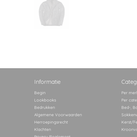
Informatie
Categ
Begin
Per mer
Lookbooks
Per cat
Bedrukken
Bed-, B
Algemene Voorwaarden
Sokken
Herroepingsrecht
Kerst/F
Klachten
Kroonv
Privacy Reglement