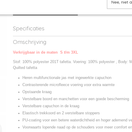
Nee, niet 
IN WINKELWAGEN
Specificaties
Productcode
JM825-1
Omschrijving
Productcode leverancier
JM825
Verkrijgbaar in de maten S t/m 3XL
Stof: 100% polyester 201T tafetta. Voering: 100% polyester , Body: 
Quilted tafetta
Heren multifunctionale jas met ingewerkte capuchon
Contrasterende microfleece voering voor extra warmte
Opstaande kraag
Verstelbare boord en manchetten voor een goede bescherming
Verstelbare capuchon in de kraag
Elastisch trekkoord en 2 verstelbare stoppers
PU-coating voor een betere waterdichtheid en hoger ademend 
Voorwaarts lopende naad op de schouders voor meer comfort en