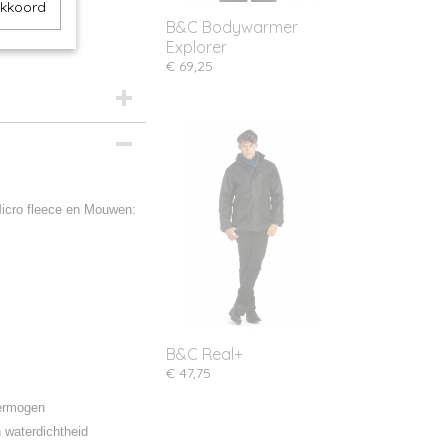
akkoord
B&C Bodywarmer
Explorer
€ 69,25
Micro fleece en Mouwen:
B&C Real+
€ 47,75
vermogen
 waterdichtheid