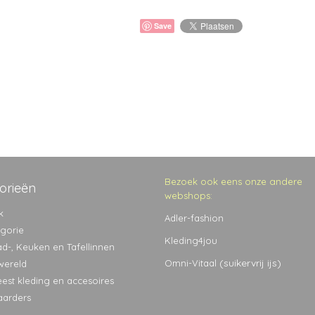
Save
Bezoek ook eens onze andere
orieën
webshops:
k
Adler-fashion
egorie
Kleding4jou
ad-, Keuken en Tafellinnen
(suikervrij ijs)
Omni-Vitaal
wereld
eest kleding en accesoires
aarders