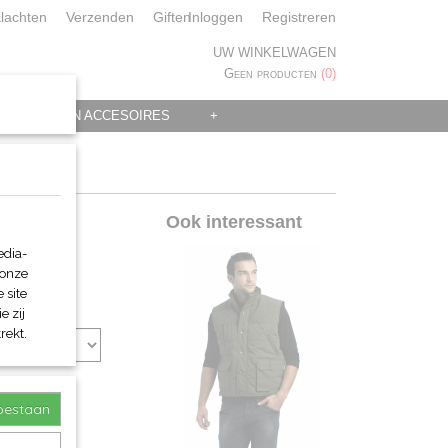
lachten
Verzenden
Giften
Inloggen
Registreren
UW WINKELWAGEN
Geen producten
(0)
 KLEDING EN ACCESOIRES
+
Ook interessant
edia-
 onze
 site
e zij
rekt.
toestaan