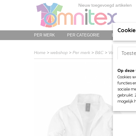
Nieuw toegevoegd artikelen
Cookie
PER MERK
PER CATEGORIE
BED-, BAD-
Home
>
webshop
>
Per merk
>
B&C
>
Voor hem (uni
Toest
Op deze 
Cookies w
functies e
sociale me
gebruikt. 
mogelijk 