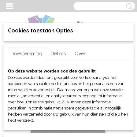
Cookies toestaan Opties
Inloggen
Registreren
UW WINKELWAGEN
Toestemming
Details
Over
Geen producten
(0)
Home
>
webshop
>
Per merk
>
B&C
>
Voor hem (unisex)
>
Jassen
Op deze website worden cookies gebruikt
en Bodywarmers
> B&C Bodywarmer Explorer
Cookies worden door ons gebruikt voor verkeersanalyse, het
aanbieden van sociale media-functies en het personaliseren van
informatie en advertenties. Daarnaast verlenen we onze sociale
media-, advertentie- en analysepartners toegang tot informatie
over hoe u onze site gebruikt. Zij kunnen deze informatie
gebruiken in combinatie met andere gegevens die zij mogelijk
hebben verzameld door uw gebruik van hun diensten of die u hen
hebt verstrekt.