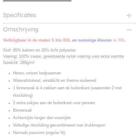
Specificaties
Productcode
Omschrijving
JU880-1
Verkrijgbaar in de maten S t/m XXL
Productcode leverancier
en sommige kleuren
in 3XL
JU880
Stof: 65% katoen en 35% licht polyester
Voering: 100% zware, gewatteerde nylon voering voor extra warmte
Gewicht: 285g/m²
Heren, unisex bodywarmer
Waterafstotend, winddicht en thermo isolerend
1 binnenzak & 4 zakken aan de buitenkant (waaronder 2 met
ritssluiting)
2 extra zakjes aan de buitenkant voor pennen
Binnenzak
Achterzijde langer dan voorzijde
Volledige ritssluiting gecombineerd met drukknopen
Normale pasvorm (regular fit)