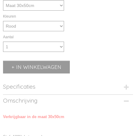
Kleuren
Aantal
IN WINKELWAGEN
Specificaties
Productcode
Omschrijving
MB432-01
Productcode leverancier
Verkrijgbaar in de maat 30x50cm
MB432