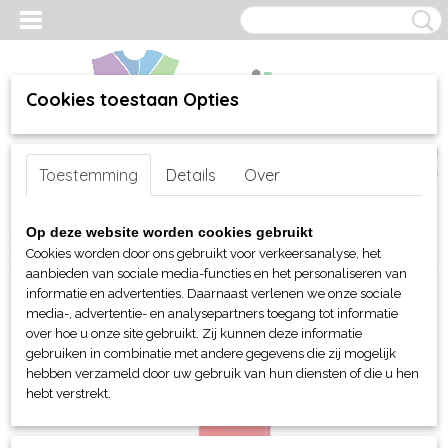
Cookies toestaan Opties
Inloggen
Registreren
UW WINKELWAGEN
Toestemming
Details
Over
Geen producten
(0)
Home
>
webshop
>
Bed-, Bad-, Keuken en Tafellinnen
>
Op deze website worden cookies gebruikt
Handdoeken en Strandlakens
> Myrtle Beach golf handdoek
Cookies worden door ons gebruikt voor verkeersanalyse, het
aanbieden van sociale media-functies en het personaliseren van
informatie en advertenties. Daarnaast verlenen we onze sociale
media-, advertentie- en analysepartners toegang tot informatie
over hoe u onze site gebruikt. Zij kunnen deze informatie
gebruiken in combinatie met andere gegevens die zij mogelijk
hebben verzameld door uw gebruik van hun diensten of die u hen
hebt verstrekt.