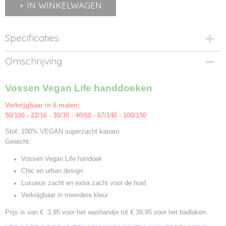
IN WINKELWAGEN
Specificaties
Productcode
Omschrijving
1180xx-6100
Productcode leverancier
Vossen Vegan Life handdoeken
1180xx
Verkrijgbaar in 6 maten:
50/100 - 22/16 - 30/30 - 40/60 - 67/140 - 100/150
Stof: 100% VEGAN superzacht katoen
Gewicht:
Vossen Vegan Life handoek
Chic en urban design
Luxueus zacht en extra zacht voor de huid
Verkrijgbaar in meerdere kleur
Prijs is van € 3,95 voor het washandje tot € 39,95 voor het badlaken.