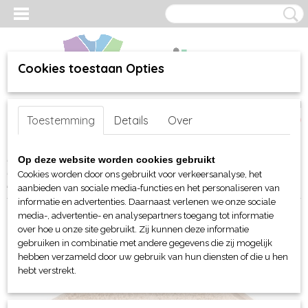
Cookies toestaan Opties
Inloggen
Registreren
UW WINKELWAGEN
Toestemming
Details
Over
Geen producten
(0)
Home
>
webshop
>
Bed-, Bad-, Keuken en Tafellinnen
>
Op deze website worden cookies gebruikt
Handdoeken en Strandlakens
> Vossen Vegan Life 1180xxx in 6
Cookies worden door ons gebruikt voor verkeersanalyse, het
maten en washandje
aanbieden van sociale media-functies en het personaliseren van
informatie en advertenties. Daarnaast verlenen we onze sociale
media-, advertentie- en analysepartners toegang tot informatie
over hoe u onze site gebruikt. Zij kunnen deze informatie
gebruiken in combinatie met andere gegevens die zij mogelijk
hebben verzameld door uw gebruik van hun diensten of die u hen
hebt verstrekt.