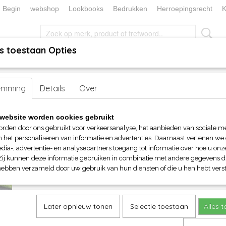
Begin
webshop
Lookbooks
Bedrukken
Herroepingsrecht
K
s toestaan Opties
, KEUKEN EN TAFELLINNEN
SOKKENWERELD
KERST/FEEST
en
emming
>
Handdoeken en Strandlakens
Details
Over
> ARTG SUBLI-Me® handdoeken 5 
ARTG SUBLI-Me® handdoeke
website worden cookies gebruikt
orden door ons gebruikt voor verkeersanalyse, het aanbieden van sociale m
€ 6,55
n het personaliseren van informatie en advertenties. Daarnaast verlenen we
(inclusief btw 21%)
dia-, advertentie- en analysepartners toegang tot informatie over hoe u onze
Zij kunnen deze informatie gebruiken in combinatie met andere gegevens di
Maat
Kleuren
hebben verzameld door uw gebruik van hun diensten of die u hen hebt verst
Aantal
Later opnieuw tonen
Selectie toestaan
Alles 