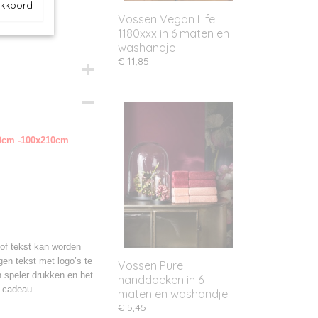
akkoord
Vossen Vegan Life
1180xxx in 6 maten en
washandje
€ 11,85
40cm -100x210cm
of tekst kan worden
gen tekst met logo’s te
Vossen Pure
 speler drukken en het
handdoeken in 6
k cadeau.
maten en washandje
€ 5,45