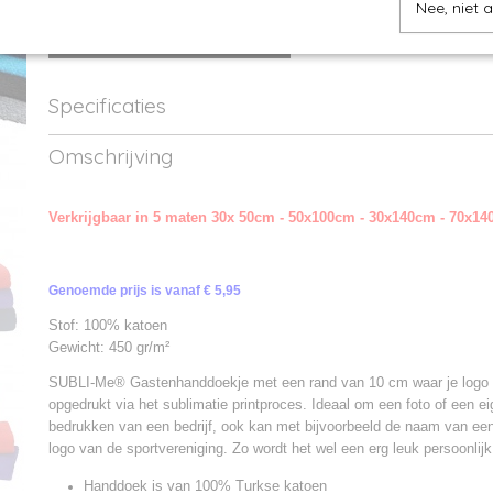
Nee, niet 
IN WINKELWAGEN
Specificaties
Productcode
AR08*-1
Omschrijving
Productcode leverancier
AR080 t/m AR087
Verkrijgbaar in 5 maten 30x 50cm - 50x100cm - 30x140cm - 70x1
Genoemde prijs is vanaf € 5,95
Stof: 100% katoen
Gewicht: 450 gr/m²
SUBLI-Me® Gastenhanddoekje met een rand van 10 cm waar je logo 
opgedrukt via het sublimatie printproces. Ideaal om een foto of een ei
bedrukken van een bedrijf, ook kan met bijvoorbeeld de naam van een
logo van de sportvereniging. Zo wordt het wel een erg leuk persoonlij
Handdoek is van 100% Turkse katoen