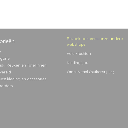
Bezoek ook eens onze andere
orieën
webshops:
k
Adler-fashion
egorie
Kleding4jou
ad-, Keuken en Tafellinnen
(suikervrij ijs)
Omni-Vitaal
wereld
eest kleding en accesoires
aarders