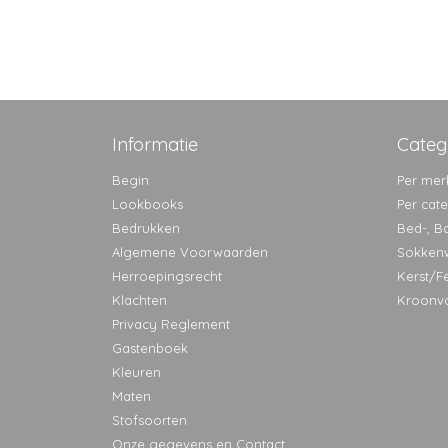
Informatie
Categ
Begin
Per mer
Lookbooks
Per cat
Bedrukken
Bed-, B
Algemene Voorwaarden
Sokken
Herroepingsrecht
Kerst/F
Klachten
Kroonv
Privacy Reglement
Gastenboek
Kleuren
Maten
Stofsoorten
Onze gegevens en Contact