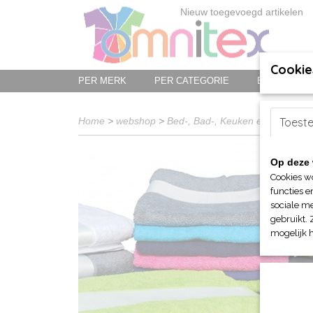
Nieuw toegevoegd artikelen
Cookie
PER MERK
PER CATEGORIE
BED-, BAD-
Home
>
webshop
>
Bed-, Bad-, Keuken en Tafellinn
Toest
Op deze 
Cookies w
functies e
sociale me
gebruikt. 
mogelijk 