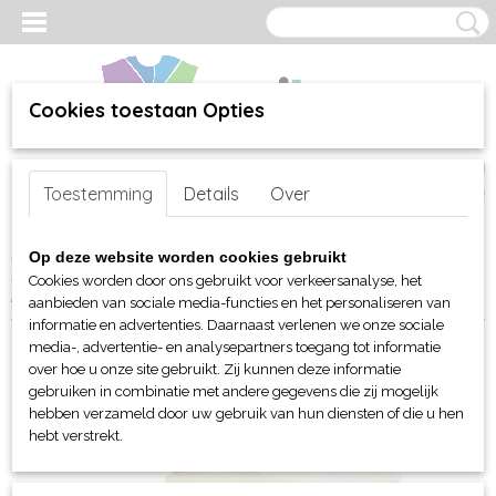
Cookies toestaan Opties
Inloggen
Registreren
UW WINKELWAGEN
Toestemming
Details
Over
Geen producten
(0)
Home
>
webshop
>
Bed-, Bad-, Keuken en Tafellinnen
>
Op deze website worden cookies gebruikt
Handdoeken en Strandlakens
> TC Egyptische katoenen handdoek
Cookies worden door ons gebruikt voor verkeersanalyse, het
in 2 maten
aanbieden van sociale media-functies en het personaliseren van
informatie en advertenties. Daarnaast verlenen we onze sociale
media-, advertentie- en analysepartners toegang tot informatie
over hoe u onze site gebruikt. Zij kunnen deze informatie
gebruiken in combinatie met andere gegevens die zij mogelijk
hebben verzameld door uw gebruik van hun diensten of die u hen
hebt verstrekt.