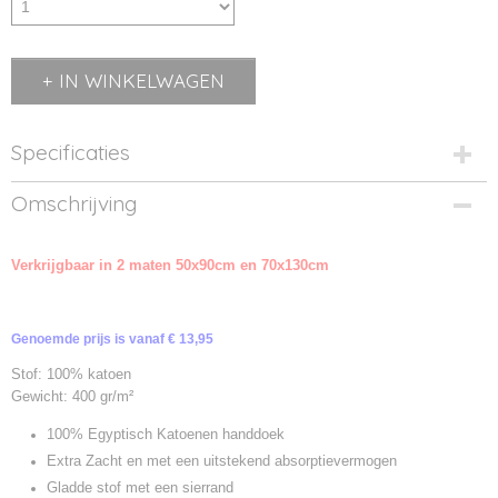
IN WINKELWAGEN
Specificaties
Productcode
Omschrijving
TC73-1
Productcode leverancier
Verkrijgbaar in 2 maten 50x90cm en 70x130cm
TC073
Genoemde prijs is vanaf € 13,95
Stof: 100% katoen
Gewicht: 400 gr/m²
100% Egyptisch Katoenen handdoek
Extra Zacht en met een uitstekend absorptievermogen
Gladde stof met een sierrand