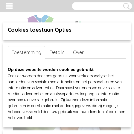
Cookies toestaan Opties
Inloggen
Registreren
UW WINKELWAGEN
Toestemming
Details
Over
Geen producten
(0)
Home
>
webshop
>
Bed-, Bad-, Keuken en Tafellinnen
>
Op deze website worden cookies gebruikt
Handdoeken en Strandlakens
> TC Classic sporthanddoek
Cookies worden door ons gebruikt voor verkeersanalyse, het
aanbieden van sociale media-functies en het personaliseren van
informatie en advertenties. Daarnaast verlenen we onze sociale
media-, advertentie- en analysepartners toegang tot informatie
over hoe u onze site gebruikt. Zij kunnen deze informatie
gebruiken in combinatie met andere gegevens die zij mogelijk
hebben verzameld door uw gebruik van hun diensten of die u hen
hebt verstrekt.