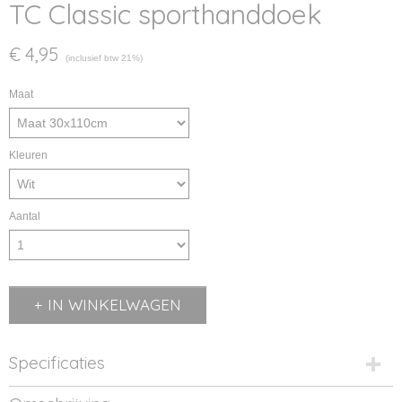
TC Classic sporthanddoek
€ 4,95
(inclusief btw 21%)
Maat
Kleuren
Aantal
IN WINKELWAGEN
Specificaties
Productcode