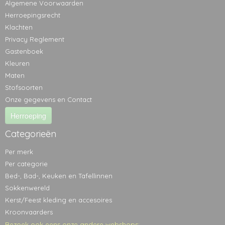
Algemene Voorwaarden
Herroepingsrecht
Klachten
Privacy Reglement
Gastenboek
Kleuren
Maten
Stofsoorten
Onze gegevens en Contact
Herroeping
Categorieën
Per merk
Per categorie
Bed-, Bad-, Keuken en Tafellinnen
Sokkenwereld
Kerst/Feest kleding en accesoires
Kroonvaarders
Bezoek ook eens onze andere webshops: