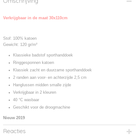
Omschrijving
TC42-1
Productcode leverancier
Verkrijgbaar in de maat 30x110cm
TC042
Stof: 100% katoen
Gewicht: 120 gr/m²
Klassieke badstof sporthanddoek
Ringgesponnen katoen
Klassiek zacht en duurzame sporthanddoek
2 randen aan voor- en achterzijde 2,5 cm
Hanglussen midden smalle zijde
Verkrijgbaar in 2 kleuren
40 °C wasbaar
Geschikt voor de droogmachine
Nieuw 2019
Reacties