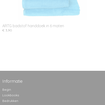
ARTG badstof handdoek in 6 maten
€ 3,90
Informatie
Begin
Lookbooks
Bedrukken