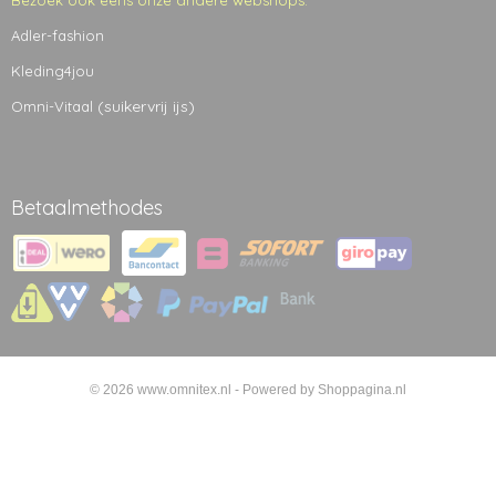
Bezoek ook eens onze andere webshops:
Adler-fashion
Kleding4jou
(suikervrij ijs)
Omni-Vitaal
Betaalmethodes
© 2026 www.omnitex.nl - Powered by Shoppagina.nl