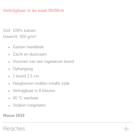
Productcode leverancier
Verkrijgbaar in de maat 30x50cm
TC005
Stof: 100% katoen
Gewicht: 550 gr/m²
Gasten handdoek
Zacht en duurzaam
Voorzien van een ingeweven boord
Ophangoog
1 boord 2,5 cm
Hanglussen midden smalle zijde
Verkrijgbaar in 8 kleuren
40 °C wasbaar
Strijken toegelaten
Nieuw 2019
Reacties