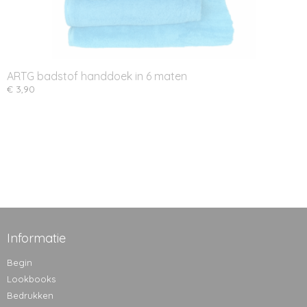
ARTG badstof handdoek in 6 maten
€ 3,90
Informatie
Begin
Lookbooks
Bedrukken