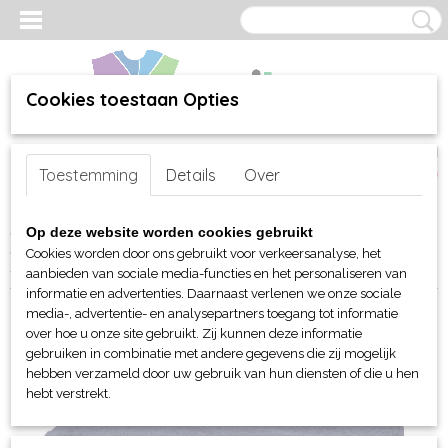
Cookies toestaan Opties
Inloggen
Registreren
UW WINKELWAGEN
Toestemming
Details
Over
Geen producten
(0)
Home
>
webshop
>
Bed-, Bad-, Keuken en Tafellinnen
>
Op deze website worden cookies gebruikt
Handdoeken en Strandlakens
> TC Luxury gasten handdoek
Cookies worden door ons gebruikt voor verkeersanalyse, het
30x50cm
aanbieden van sociale media-functies en het personaliseren van
informatie en advertenties. Daarnaast verlenen we onze sociale
media-, advertentie- en analysepartners toegang tot informatie
over hoe u onze site gebruikt. Zij kunnen deze informatie
gebruiken in combinatie met andere gegevens die zij mogelijk
hebben verzameld door uw gebruik van hun diensten of die u hen
hebt verstrekt.