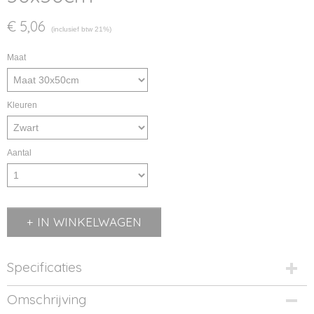
€ 5,06
(inclusief btw 21%)
Maat
Kleuren
Aantal
IN WINKELWAGEN
Specificaties
Productcode
Omschrijving
TC05-1