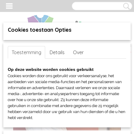
Cookies toestaan Opties
Inloggen
Registreren
UW WINKELWAGEN
Toestemming
Details
Over
Geen producten
(0)
Home
>
webshop
>
Bed-, Bad-, Keuken en Tafellinnen
>
Badjassen
Op deze website worden cookies gebruikt
> BearDream Quick Dry badjas met kap (dames)
Cookies worden door ons gebruikt voor verkeersanalyse, het
aanbieden van sociale media-functies en het personaliseren van
informatie en advertenties. Daarnaast verlenen we onze sociale
media-, advertentie- en analysepartners toegang tot informatie
over hoe u onze site gebruikt. Zij kunnen deze informatie
gebruiken in combinatie met andere gegevens die zij mogelijk
hebben verzameld door uw gebruik van hun diensten of die u hen
hebt verstrekt.