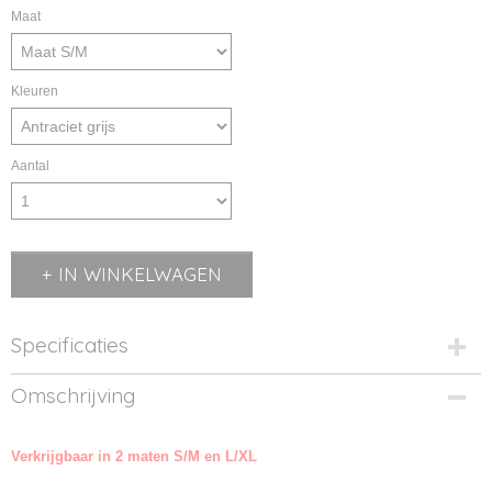
Maat
Kleuren
Aantal
IN WINKELWAGEN
Specificaties
Productcode
Omschrijving
BD965-1
Productcode leverancier
Verkrijgbaar in 2 maten S/M en L/XL
BR5004