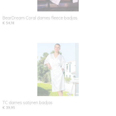
BearDream Coral dames fleece badjas
€ 54,18
TC dames satijnen badjas
€ 39,95