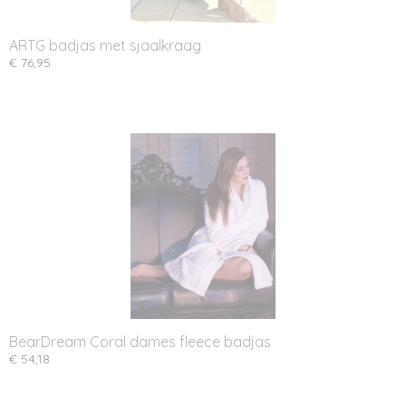
ARTG badjas met sjaalkraag
€ 76,95
BearDream Coral dames fleece badjas
€ 54,18