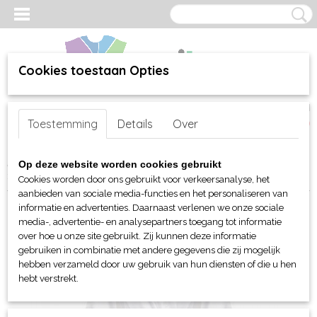
Cookies toestaan Opties
Inloggen
Registreren
UW WINKELWAGEN
Toestemming
Details
Over
Geen producten
(0)
Home
>
webshop
>
Bed-, Bad-, Keuken en Tafellinnen
>
Badjassen
Op deze website worden cookies gebruikt
> TC dames satijnen badjas
Cookies worden door ons gebruikt voor verkeersanalyse, het
aanbieden van sociale media-functies en het personaliseren van
informatie en advertenties. Daarnaast verlenen we onze sociale
media-, advertentie- en analysepartners toegang tot informatie
over hoe u onze site gebruikt. Zij kunnen deze informatie
gebruiken in combinatie met andere gegevens die zij mogelijk
hebben verzameld door uw gebruik van hun diensten of die u hen
hebt verstrekt.