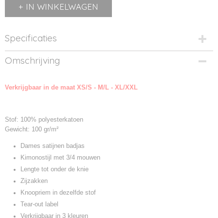
IN WINKELWAGEN
Specificaties
Productcode
Omschrijving
TC054-1
Productcode leverancier
Verkrijgbaar in de maat XS/S - M/L - XL/XXL
TC0054
Stof: 100% polyesterkatoen
Gewicht: 100 gr/m²
Dames satijnen badjas
Kimonostijl met 3/4 mouwen
Lengte tot onder de knie
Zijzakken
Knoopriem in dezelfde stof
Tear-out label
Verkrijgbaar in 3 kleuren