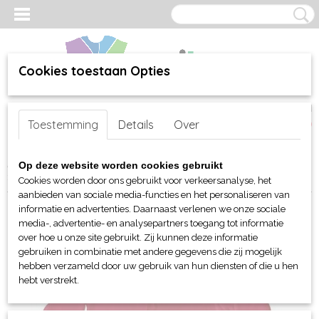
Cookies toestaan Opties
Inloggen
Registreren
UW WINKELWAGEN
Toestemming
Details
Over
Geen producten
(0)
Home
>
webshop
>
Bed-, Bad-, Keuken en Tafellinnen
>
Badjassen
Op deze website worden cookies gebruikt
> BearDream Coral fleece lounge pullover
Cookies worden door ons gebruikt voor verkeersanalyse, het
aanbieden van sociale media-functies en het personaliseren van
informatie en advertenties. Daarnaast verlenen we onze sociale
media-, advertentie- en analysepartners toegang tot informatie
over hoe u onze site gebruikt. Zij kunnen deze informatie
gebruiken in combinatie met andere gegevens die zij mogelijk
hebben verzameld door uw gebruik van hun diensten of die u hen
hebt verstrekt.