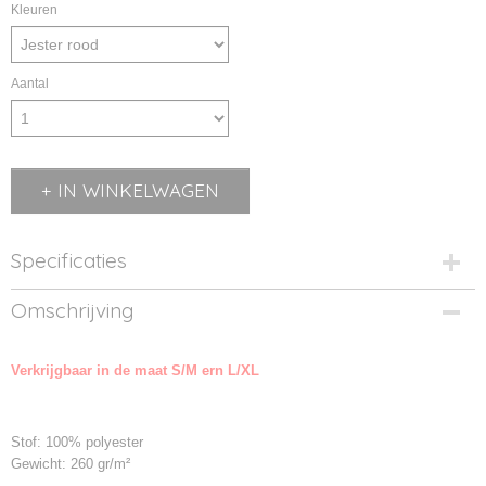
Kleuren
Aantal
IN WINKELWAGEN
Specificaties
Productcode
Omschrijving
BD862-1
Productcode leverancier
Verkrijgbaar in de maat S/M ern L/XL
LP5002
Stof: 100% polyester
Gewicht: 260 gr/m²