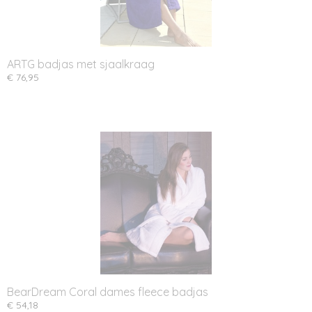
ARTG badjas met sjaalkraag
€ 76,95
BearDream Coral dames fleece badjas
€ 54,18