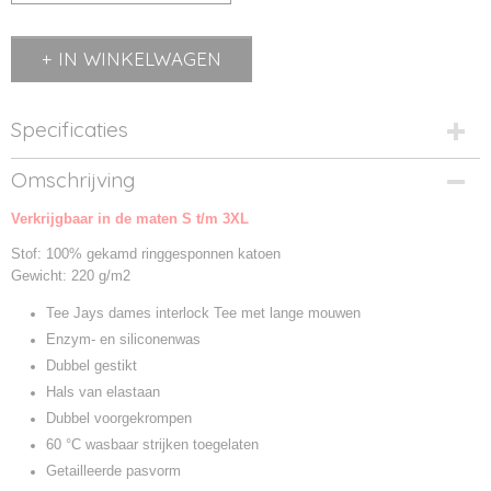
IN WINKELWAGEN
Specificaties
Productcode
Omschrijving
TJ590-1
Verkrijgbaar in de maten S t/m 3XL
Productcode leverancier
590
Stof: 100% gekamd ringgesponnen katoen
Gewicht: 220 g/m2
Tee Jays dames interlock Tee met lange mouwen
Enzym- en siliconenwas
Dubbel gestikt
Hals van elastaan
Dubbel voorgekrompen
60 °C wasbaar strijken toegelaten
Getailleerde pasvorm