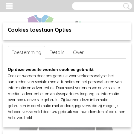
Cookies toestaan Opties
Inloggen
Registreren
UW WINKELWAGEN
Toestemming
Details
Over
Geen producten
(0)
Home
>
webshop
>
Per merk
>
Tee Jays
>
T-shirts
> Tee Jays
Op deze website worden cookies gebruikt
Interlock Tee LM dames
Cookies worden door ons gebruikt voor verkeersanalyse, het
aanbieden van sociale media-functies en het personaliseren van
informatie en advertenties. Daarnaast verlenen we onze sociale
media-, advertentie- en analysepartners toegang tot informatie
over hoe u onze site gebruikt. Zij kunnen deze informatie
gebruiken in combinatie met andere gegevens die zij mogelijk
hebben verzameld door uw gebruik van hun diensten of die u hen
hebt verstrekt.