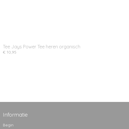
Tee Jays Power Tee heren organisch
€ 10,95
Informatie
Begin