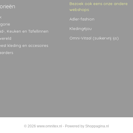
Bezoek ook eens onze andere
orieën
webshops:
k
Adler-fashion
egorie
Kleding4jou
ad-, Keuken en Tafellinnen
(suikervrij ijs)
Omni-Vitaal
wereld
eest kleding en accesoires
aarders
© 2026 www.omnitex.nl - Powered by Shoppagina.nl