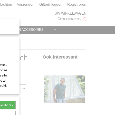
lachten
Verzenden
Giften
Inloggen
Registreren
UW WINKELWAGEN
Geen producten
(0)
 KLEDING EN ACCESOIRES
+
rganisch
Ook interessant
edia-
 onze
 site
e zij
rekt.
toestaan