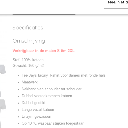
Nee, niet 
IN WINKELWAGEN
Specificaties
Productcode
TJ5001-1
Omschrijving
Productcode leverancier
5001
Verkrijgbaar in de maten S t/m 2XL
Stof: 100% katoen
Gewicht: 160 g/m2
Tee Jays luxury T-shirt voor dames met ronde hals
Maatwerk
Nekband van schouder tot schouder
Dubbel voorgekrompen katoen
Dubbel gestikt
Lange vezel katoen
Enzym gewassen
Op 40 °C wasbaar strijken toegestaan