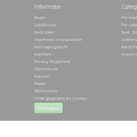
Informatie
Categ
Begin
Per mer
Lookbooks
Per cat
Bedrukken
Bed-, B
Algemene Voorwaarden
Sokken
Herroepingsrecht
Kerst/F
Klachten
Kroonv
Privacy Reglement
Gastenboek
Kleuren
Maten
Stofsoorten
Onze gegevens en Contact
Herroeping