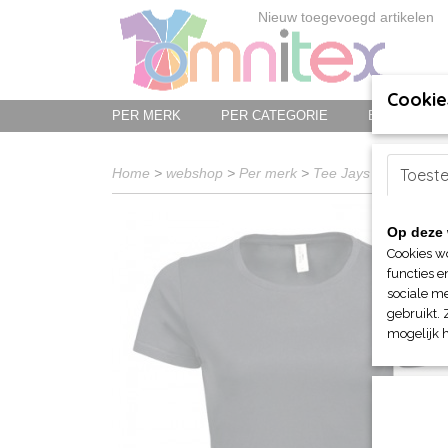
Nieuw toegevoegd artikelen
Cookie
PER MERK
PER CATEGORIE
BED-, BAD-
Home
>
webshop
>
Per merk
>
Tee Jays
>
T-shirts
Toest
> 
Op deze 
Cookies w
functies e
sociale me
gebruikt. 
mogelijk 