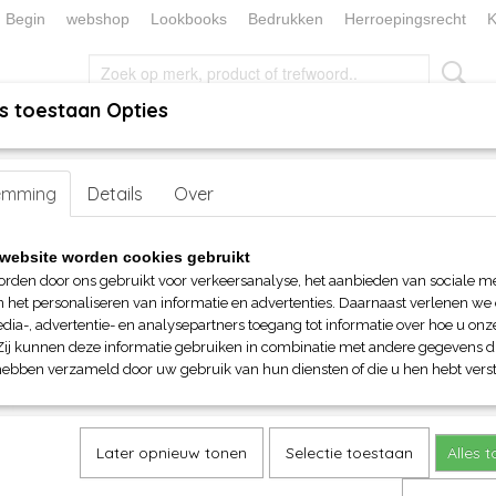
Begin
webshop
Lookbooks
Bedrukken
Herroepingsrecht
K
s toestaan Opties
, KEUKEN EN TAFELLINNEN
SOKKENWERELD
KERST/FEEST
emming
Tee Jays Luxury Tee dames organisch
Details
Over
Tee Jays Luxury Tee dames o
website worden cookies gebruikt
orden door ons gebruikt voor verkeersanalyse, het aanbieden van sociale m
€ 16,55
n het personaliseren van informatie en advertenties. Daarnaast verlenen we
(inclusief btw 21%)
dia-, advertentie- en analysepartners toegang tot informatie over hoe u onze
Zij kunnen deze informatie gebruiken in combinatie met andere gegevens di
Maat
Kleur
hebben verzameld door uw gebruik van hun diensten of die u hen hebt verst
Aantal
Later opnieuw tonen
Selectie toestaan
Alles 