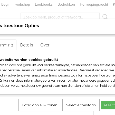
Begin
webshop
Lookbooks
Bedrukken
Herroepingsrecht
K
s toestaan Opties
, KEUKEN EN TAFELLINNEN
SOKKENWERELD
KERST/FEEST
emming
Tee Jays Fashion Sof Tee L/S mannen
Details
Over
Tee Jays Fashion Sof Tee L/
website worden cookies gebruikt
orden door ons gebruikt voor verkeersanalyse, het aanbieden van sociale m
€ 16,15
n het personaliseren van informatie en advertenties. Daarnaast verlenen we
(inclusief btw 21%)
dia-, advertentie- en analysepartners toegang tot informatie over hoe u onze
Zij kunnen deze informatie gebruiken in combinatie met andere gegevens di
Maat
Kleur
hebben verzameld door uw gebruik van hun diensten of die u hen hebt verst
Aantal
Later opnieuw tonen
Selectie toestaan
Alles 