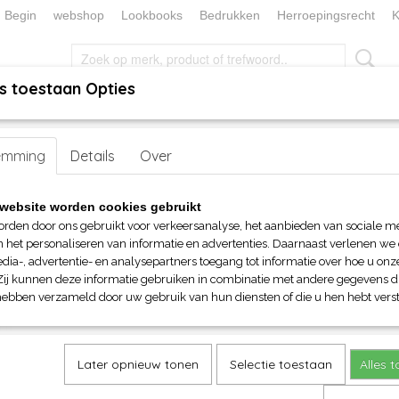
Begin
webshop
Lookbooks
Bedrukken
Herroepingsrecht
K
s toestaan Opties
, KEUKEN EN TAFELLINNEN
SOKKENWERELD
KERST/FEEST
emming
Tee Jays Fashion Sof Tee mannen
Details
Over
Tee Jays Fashion Sof Tee ma
website worden cookies gebruikt
orden door ons gebruikt voor verkeersanalyse, het aanbieden van sociale m
€ 12,90
n het personaliseren van informatie en advertenties. Daarnaast verlenen we
(inclusief btw 21%)
dia-, advertentie- en analysepartners toegang tot informatie over hoe u onze
Zij kunnen deze informatie gebruiken in combinatie met andere gegevens di
Maat
Kleur
hebben verzameld door uw gebruik van hun diensten of die u hen hebt verst
Aantal
Later opnieuw tonen
Selectie toestaan
Alles 