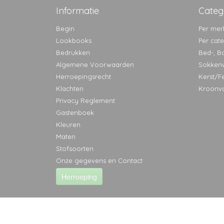
Informatie
Categ
Begin
Per mer
Lookbooks
Per cat
Bedrukken
Bed-, B
Algemene Voorwaarden
Sokken
Herroepingsrecht
Kerst/F
Klachten
Kroonv
Privacy Reglement
Gastenboek
Kleuren
Maten
Stofsoorten
Onze gegevens en Contact
Herroeping