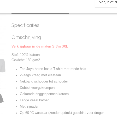
Nee, niet 
IN WINKELWAGEN
Specificaties
Productcode
TJ8005-1
Omschrijving
Productcode leverancier
8005
Verkrijgbaar in de maten S t/m 3XL
Stof: 100% katoen
Gewicht: 150 g/m2
Tee Jays heren basic T-shirt met ronde hals
2-laags kraag met elastaan
Nekband schouder tot schouder
Dubbel voorgekrompen
Gekamde ringgesponnen katoen
Lange vezel katoen
Met zijnaden
Op 60 °C wasbaar (zonder opdruk) geschikt voor droger