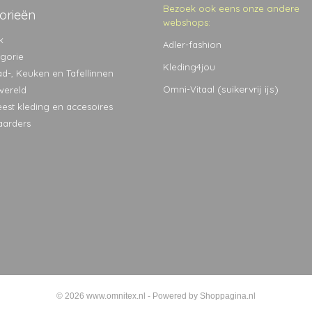
Bezoek ook eens onze andere
orieën
webshops:
k
Adler-fashion
egorie
Kleding4jou
ad-, Keuken en Tafellinnen
(suikervrij ijs)
Omni-Vitaal
wereld
eest kleding en accesoires
aarders
© 2026 www.omnitex.nl - Powered by Shoppagina.nl