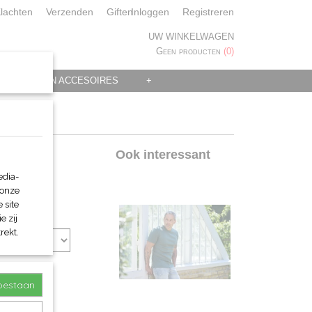
lachten
Verzenden
Giften
Inloggen
Registreren
UW WINKELWAGEN
Geen producten
(0)
 KLEDING EN ACCESOIRES
+
nnen
Ook interessant
edia-
 onze
 site
e zij
rekt.
toestaan