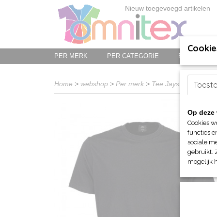
Nieuw toegevoegd artikelen
Cookie
PER MERK
PER CATEGORIE
BED-, BAD-
Home
>
webshop
>
Per merk
>
Tee Jays
>
T-shirts
Toest
> 
Op deze 
Cookies w
functies e
sociale me
gebruikt. 
mogelijk 