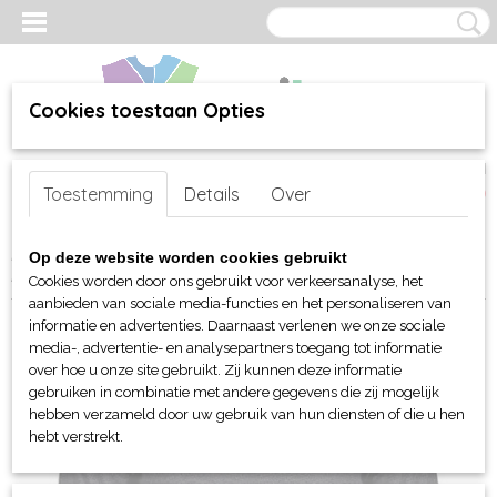
Cookies toestaan Opties
Inloggen
Registreren
UW WINKELWAGEN
Toestemming
Details
Over
Geen producten
(0)
Home
>
webshop
>
Per merk
>
Tee Jays
>
T-shirts
> Tee Jays
Op deze website worden cookies gebruikt
Ringer Tee mannen
Cookies worden door ons gebruikt voor verkeersanalyse, het
aanbieden van sociale media-functies en het personaliseren van
informatie en advertenties. Daarnaast verlenen we onze sociale
media-, advertentie- en analysepartners toegang tot informatie
over hoe u onze site gebruikt. Zij kunnen deze informatie
gebruiken in combinatie met andere gegevens die zij mogelijk
hebben verzameld door uw gebruik van hun diensten of die u hen
hebt verstrekt.