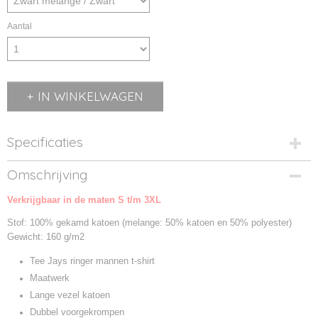
Aantal
IN WINKELWAGEN
Specificaties
Productcode
Omschrijving
TJ5070-1
Verkrijgbaar in de maten S t/m 3XL
Productcode leverancier
5070
Stof: 100% gekamd katoen (melange: 50% katoen en 50% polyester)
Gewicht: 160 g/m2
Tee Jays ringer mannen t-shirt
Maatwerk
Lange vezel katoen
Dubbel voorgekrompen