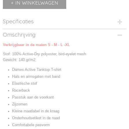
IN WINKELWAGEN
Specificaties
Productcode
Omschrijving
STE8540-01
Verkrijgbaar in de maten S - M - L -XL
Productcode leverancier
STE8540
Stof: 100% Active-Dry polyester, bird-eyelet mesh
Gewicht: 140 gr/m2
Dames Active Tanktop T-shirt
Hals en armsgaten met band
Elastische stof
Racerback
Passtuk aan de voorkant
Zijzomen
Kleine maatlabel in de kraag
Onderhoudsetiket in de naad
Comfortabele pasvorm