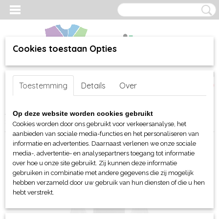
Cookies toestaan Opties
Inloggen
Registreren
UW WINKELWAGEN
Toestemming
Details
Over
Geen producten
(0)
Home
>
webshop
>
Per merk
>
Stedman
>
Active Dry Sportkleding
Op deze website worden cookies gebruikt
> Stedman Active Dames Tanktop T-shirt
Cookies worden door ons gebruikt voor verkeersanalyse, het
aanbieden van sociale media-functies en het personaliseren van
informatie en advertenties. Daarnaast verlenen we onze sociale
media-, advertentie- en analysepartners toegang tot informatie
over hoe u onze site gebruikt. Zij kunnen deze informatie
gebruiken in combinatie met andere gegevens die zij mogelijk
hebben verzameld door uw gebruik van hun diensten of die u hen
hebt verstrekt.