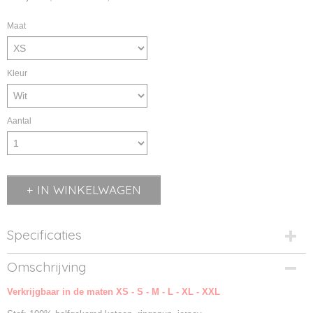
Maat
Kleur
Aantal
IN WINKELWAGEN
Specificaties
Productcode
Omschrijving
00553-1
Verkrijgbaar in de maten XS - S - M - L - XL - XXL
Productcode leverancier
00553