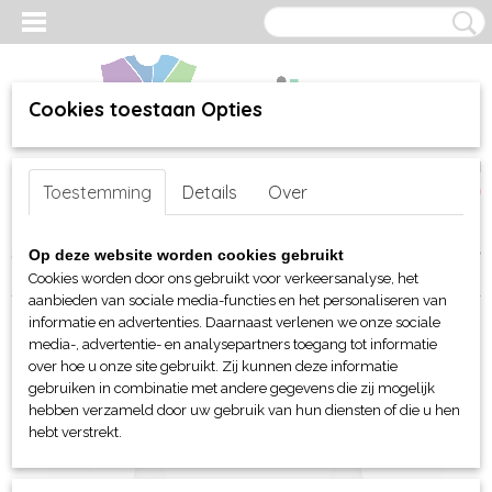
Cookies toestaan Opties
Inloggen
Registreren
UW WINKELWAGEN
Toestemming
Details
Over
Geen producten
(0)
Home
>
webshop
>
Per merk
>
Sol's
>
Voor hem en haar (unisex)
>
Op deze website worden cookies gebruikt
T-shirts
> Sol's Regent Fit T-shirt
Cookies worden door ons gebruikt voor verkeersanalyse, het
aanbieden van sociale media-functies en het personaliseren van
informatie en advertenties. Daarnaast verlenen we onze sociale
media-, advertentie- en analysepartners toegang tot informatie
over hoe u onze site gebruikt. Zij kunnen deze informatie
gebruiken in combinatie met andere gegevens die zij mogelijk
hebben verzameld door uw gebruik van hun diensten of die u hen
hebt verstrekt.