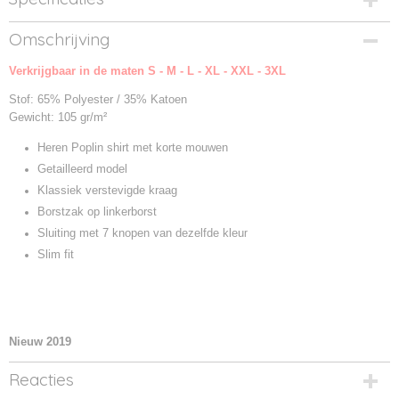
Productcode
Omschrijving
02923-1
Verkrijgbaar in de maten S - M - L - XL - XXL - 3XL
Productcode leverancier
02923
Stof: 65% Polyester / 35% Katoen
Gewicht: 105 gr/m²
Heren Poplin shirt met korte mouwen
Getailleerd model
Klassiek verstevigde kraag
Borstzak op linkerborst
Sluiting met 7 knopen van dezelfde kleu
r
Slim fit
Nieuw 2019
Reacties