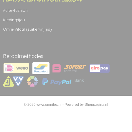
Bezoek ook eens onze andere webshops:
Adler-fashion
Kleding4jou
(suikervrij ijs)
Omni-Vitaal
Betaalmethodes
© 2026 www.omnitex.nl - Powered by Shoppagina.nl