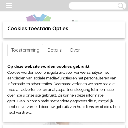
Cookies toestaan Opties
Inloggen
Registreren
UW WINKELWAGEN
Toestemming
Details
Over
Geen producten
(0)
Home
>
webshop
>
Per merk
>
Sol's
>
Voor hem en haar (unisex)
>
Op deze website worden cookies gebruikt
Shirts en stropdassen
> Sol's Bristol heren Poplin Shirt S/S
Cookies worden door ons gebruikt voor verkeersanalyse, het
aanbieden van sociale media-functies en het personaliseren van
informatie en advertenties. Daarnaast verlenen we onze sociale
media-, advertentie- en analysepartners toegang tot informatie
over hoe u onze site gebruikt. Zij kunnen deze informatie
gebruiken in combinatie met andere gegevens die zij mogelijk
hebben verzameld door uw gebruik van hun diensten of die u hen
hebt verstrekt.