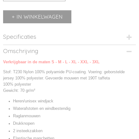
IN WINKELWAGEN
Specificaties
Productcode
Omschrijving
03000-1
Verkrijgbaar in de maten S - M - L - XL - XXL - 3XL
Productcode leverancier
03000
Stof: T230 Nylon 100% polyamide PU-coating. Voering: geborstelde
jersey 100% polyester. Gevoerde mouwen met 190T taffeta
100% polyester
Gewicht: 70 gr/m²
Heren/unisex windjack
Waterafstoten en windbestendig
Raglanmouwen
Drukknopen
2 insteekzakken
Elastische manchetten