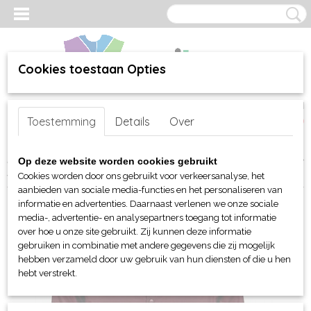
Cookies toestaan Opties
Inloggen
Registreren
UW WINKELWAGEN
Toestemming
Details
Over
Geen producten
(0)
Home
>
webshop
>
Per merk
>
Sol's
>
Voor hem en haar (unisex)
>
Op deze website worden cookies gebruikt
Jacks
> Sol's Sacramento unisex windjack
Cookies worden door ons gebruikt voor verkeersanalyse, het
aanbieden van sociale media-functies en het personaliseren van
informatie en advertenties. Daarnaast verlenen we onze sociale
media-, advertentie- en analysepartners toegang tot informatie
over hoe u onze site gebruikt. Zij kunnen deze informatie
gebruiken in combinatie met andere gegevens die zij mogelijk
hebben verzameld door uw gebruik van hun diensten of die u hen
hebt verstrekt.