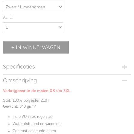
Aantal
IN WINKELWAGEN
Specificaties
Productcode
Omschrijving
01169-1
Verkrijgbaar in de maten XS t/m 3XL
Productcode leverancier
01169
Stof: 100% polyester 210T
Gewicht: 340 gr/m²
Heren/Unisex regenjas
Waterafstotend en winddicht
Contrast gekleurde ritsen