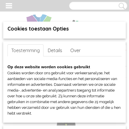
Cookies toestaan Opties
Inloggen
Registreren
UW WINKELWAGEN
Toestemming
Details
Over
Geen producten
(0)
Home
>
webshop
>
Per merk
>
Sol's
>
Voor hem en haar (unisex)
>
Op deze website worden cookies gebruikt
Jacks
> Sol's Shore unisex regenjas
Cookies worden door ons gebruikt voor verkeersanalyse, het
aanbieden van sociale media-functies en het personaliseren van
informatie en advertenties. Daarnaast verlenen we onze sociale
media-, advertentie- en analysepartners toegang tot informatie
over hoe u onze site gebruikt. Zij kunnen deze informatie
gebruiken in combinatie met andere gegevens die zij mogelijk
hebben verzameld door uw gebruik van hun diensten of die u hen
hebt verstrekt.