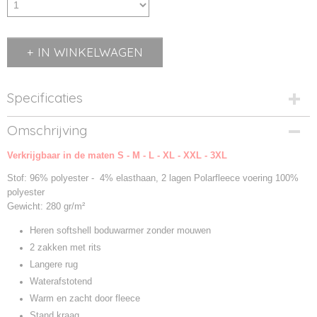
IN WINKELWAGEN
Specificaties
Productcode
Omschrijving
02887-1
Verkrijgbaar in de maten S - M - L - XL - XXL - 3XL
Productcode leverancier
02887
Stof: 96% polyester - 4% elasthaan, 2 lagen Polarfleece voering 100%
polyester
Gewicht: 280 gr/m²
Heren softshell boduwarmer zonder mouwen
2 zakken met rits
Langere rug
Waterafstotend
Warm en zacht door fleece
Stand kraag