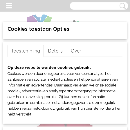
Cookies toestaan Opties
Inloggen
Registreren
UW WINKELWAGEN
Toestemming
Details
Over
Geen producten
(0)
Home
>
webshop
>
Per merk
>
Sol's
>
Voor hem en haar (unisex)
>
Op deze website worden cookies gebruikt
Bodywarmers
> Sol's Race softshell bodywarmer
Cookies worden door ons gebruikt voor verkeersanalyse, het
aanbieden van sociale media-functies en het personaliseren van
informatie en advertenties. Daarnaast verlenen we onze sociale
media-, advertentie- en analysepartners toegang tot informatie
over hoe u onze site gebruikt. Zij kunnen deze informatie
gebruiken in combinatie met andere gegevens die zij mogelijk
hebben verzameld door uw gebruik van hun diensten of die u hen
hebt verstrekt.