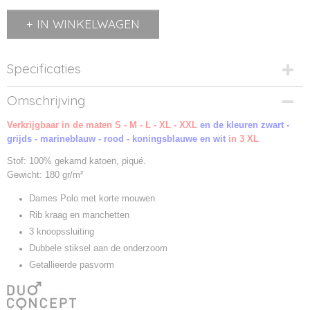
IN WINKELWAGEN
Specificaties
Productcode
Omschrijving
11347-1
Verkrijgbaar in de maten S - M - L - XL - XXL
Productcode leverancier
en de kleuren zwart -
grijds - marineblauw - rood - koningsblauwe en wit
11347
in 3 XL
Stof: 100% gekamd katoen, piqué.
Gewicht: 180 gr/m²
Dames Polo met korte mouwen
Rib kraag en manchetten
3 knoopssluiting
Dubbele stiksel aan de onderzoom
Getallieerde pasvorm