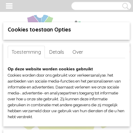
Cookies toestaan Opties
Inloggen
Registreren
UW WINKELWAGEN
Toestemming
Details
Over
Geen producten
(0)
Home
>
webshop
>
Per merk
>
Sol's
>
Voor haar
>
Polo's
> Sol's
Op deze website worden cookies gebruikt
Perfect dames Polo
Cookies worden door ons gebruikt voor verkeersanalyse, het
aanbieden van sociale media-functies en het personaliseren van
informatie en advertenties. Daarnaast verlenen we onze sociale
media-, advertentie- en analysepartners toegang tot informatie
over hoe u onze site gebruikt. Zij kunnen deze informatie
gebruiken in combinatie met andere gegevens die zij mogelijk
hebben verzameld door uw gebruik van hun diensten of die u hen
hebt verstrekt.