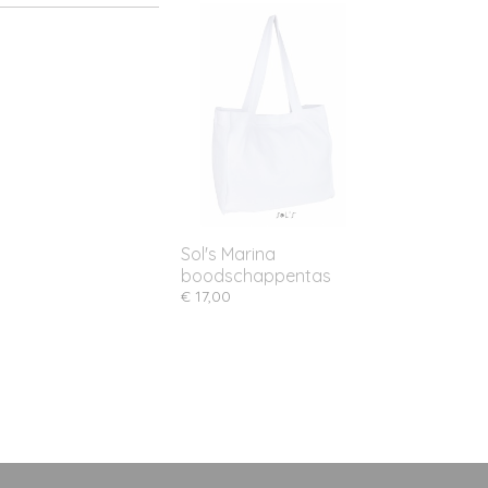
Sol's Marina
boodschappentas
€ 17,00