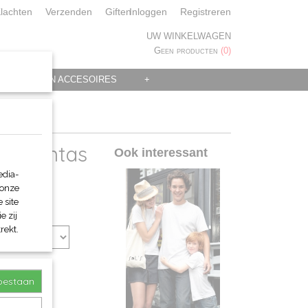
lachten
Verzenden
Giften
Inloggen
Registreren
UW WINKELWAGEN
Geen producten
(0)
 KLEDING EN ACCESOIRES
+
happentas
Ook interessant
edia-
 onze
 site
e zij
rekt.
toestaan