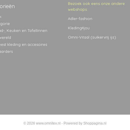
Bezoek ook eens onze andere
orieën
webshops:
k
Adler-fashion
egorie
Kleding4jou
ad-, Keuken en Tafellinnen
(suikervrij ijs)
Omni-Vitaal
wereld
eest kleding en accesoires
aarders
© 2026 www.omnitex.nl - Powered by Shoppagina.nl