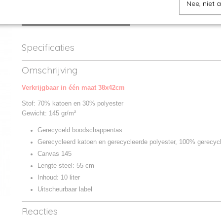
Nee, niet 
IN WINKELWAGEN
Specificaties
Productcode
03829-1
Omschrijving
Productcode leverancier
03829
Verkrijgbaar in één maat 38x42cm
Stof: 70% katoen en 30% polyester
Gewicht: 145 gr/m²
Gerecyceld boodschappentas
Gerecycleerd katoen en gerecycleerde polyester, 100% gerecyc
Canvas 145
Lengte steel: 55 cm
Inhoud: 10 liter
Uitscheurbaar label
Reacties