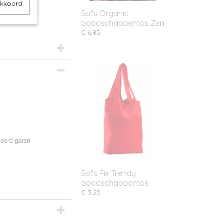
akkoord
Sol's Organic
boodschappentas Zen
€ 6,85
leerd garen
Sol's Pix Trendy
boodschappentas
€ 3,25