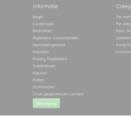
Informatie
Categ
Begin
Per mer
Lookbooks
Per cat
Bedrukken
Bed-, B
Algemene Voorwaarden
Sokken
Herroepingsrecht
Kerst/F
Klachten
Kroonv
Privacy Reglement
Gastenboek
Kleuren
Maten
Stofsoorten
Onze gegevens en Contact
Herroeping