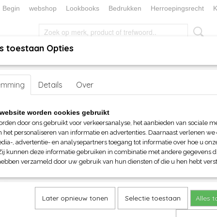
Begin
webshop
Lookbooks
Bedrukken
Herroepingsrecht
K
s toestaan Opties
, KEUKEN EN TAFELLINNEN
SOKKENWERELD
KERST/FEEST
emming
>
Boodschappentassen
Details
> Sol's Awake recyceld boodschappentas
Over
Sol's Awake recyceld boodsc
website worden cookies gebruikt
orden door ons gebruikt voor verkeersanalyse, het aanbieden van sociale m
€ 4,05
n het personaliseren van informatie en advertenties. Daarnaast verlenen we
(inclusief btw 21%)
dia-, advertentie- en analysepartners toegang tot informatie over hoe u onze
Zij kunnen deze informatie gebruiken in combinatie met andere gegevens di
Maat
Kleur
hebben verzameld door uw gebruik van hun diensten of die u hen hebt verst
Aantal
Later opnieuw tonen
Selectie toestaan
Alles 