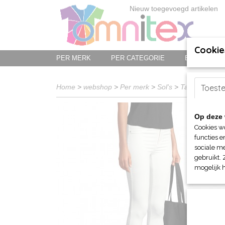
Nieuw toegevoegd artikelen
Cookie
PER MERK
PER CATEGORIE
BED-, BAD-
Home
>
webshop
>
Per merk
>
Sol's
>
Tassen e.d.
Toest
Op deze 
Cookies w
functies e
sociale me
gebruikt. 
mogelijk 