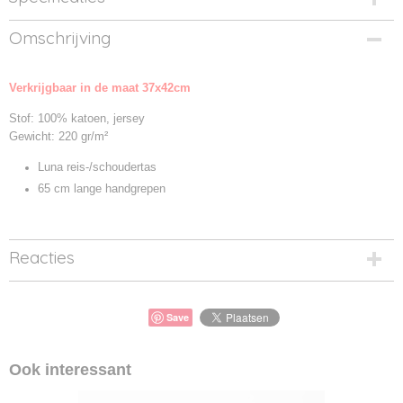
Productcode
Omschrijving
02097-1
Productcode leverancier
Verkrijgbaar in de maat 37x42cm
02097
Stof: 100% katoen, jersey
Gewicht: 220 gr/m²
Luna reis-/schoudertas
65 cm lange handgrepen
Reacties
Save
Ook interessant