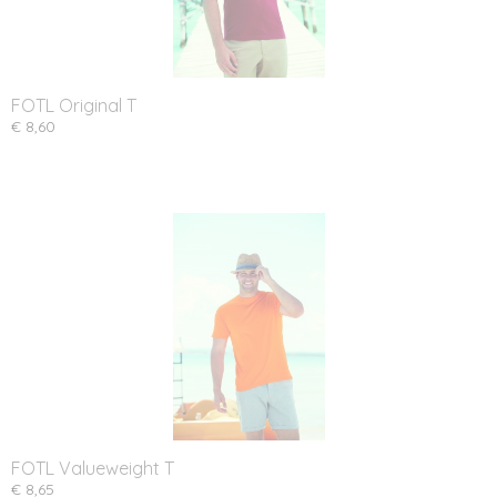
FOTL Original T
€ 8,60
FOTL Valueweight T
€ 8,65