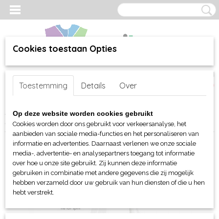
Cookies toestaan Opties
Inloggen
Registreren
UW WINKELWAGEN
Toestemming
Details
Over
Geen producten
(0)
Home
>
webshop
>
Per merk
>
Sol's
>
Tassen e.d.
>
Op deze website worden cookies gebruikt
Boodschappentassen
> Sol's Luna Jersey gestreepte tas
Cookies worden door ons gebruikt voor verkeersanalyse, het
aanbieden van sociale media-functies en het personaliseren van
informatie en advertenties. Daarnaast verlenen we onze sociale
media-, advertentie- en analysepartners toegang tot informatie
over hoe u onze site gebruikt. Zij kunnen deze informatie
gebruiken in combinatie met andere gegevens die zij mogelijk
hebben verzameld door uw gebruik van hun diensten of die u hen
hebt verstrekt.