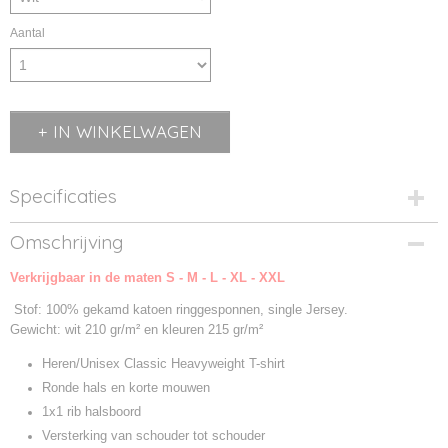
Aantal
IN WINKELWAGEN
Specificaties
Productcode
Omschrijving
9215M-WIT
Verkrijgbaar in de maten S - M - L - XL - XXL
Productcode leverancier
9215M
Stof: 100% gekamd katoen ringgesponnen, single Jersey.
Gewicht: wit 210 gr/m² en kleuren 215 gr/m²
Heren/Unisex Classic Heavyweight T-shirt
Ronde hals en korte mouwen
1x1 rib halsboord
Versterking van schouder tot schouder