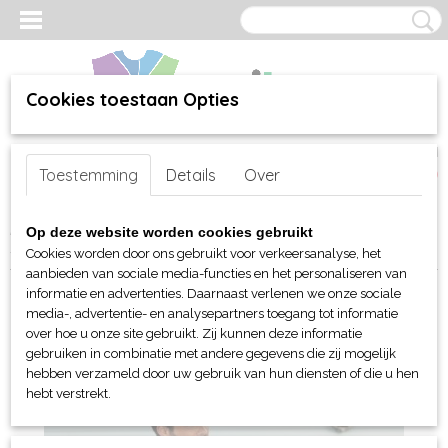
Cookies toestaan Opties
Inloggen
Registreren
UW WINKELWAGEN
Toestemming
Details
Over
Geen producten
(0)
Home
>
webshop
>
Per merk
>
Russell
>
Voor hem (unisex)
>
T-
Op deze website worden cookies gebruikt
Shirts
> Russell Classic Heavyweight T-Shirt
Cookies worden door ons gebruikt voor verkeersanalyse, het
aanbieden van sociale media-functies en het personaliseren van
informatie en advertenties. Daarnaast verlenen we onze sociale
media-, advertentie- en analysepartners toegang tot informatie
over hoe u onze site gebruikt. Zij kunnen deze informatie
gebruiken in combinatie met andere gegevens die zij mogelijk
hebben verzameld door uw gebruik van hun diensten of die u hen
hebt verstrekt.