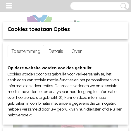
Cookies toestaan Opties
Inloggen
Registreren
UW WINKELWAGEN
Toestemming
Details
Over
Geen producten
(0)
Home
>
webshop
>
Per merk
>
Russell
>
Voor haar
>
Sweatshirts
Op deze website worden cookies gebruikt
en pullovers
> Russell Authentic melange sweater met kap
Cookies worden door ons gebruikt voor verkeersanalyse, het
aanbieden van sociale media-functies en het personaliseren van
informatie en advertenties. Daarnaast verlenen we onze sociale
media-, advertentie- en analysepartners toegang tot informatie
over hoe u onze site gebruikt. Zij kunnen deze informatie
gebruiken in combinatie met andere gegevens die zij mogelijk
hebben verzameld door uw gebruik van hun diensten of die u hen
hebt verstrekt.