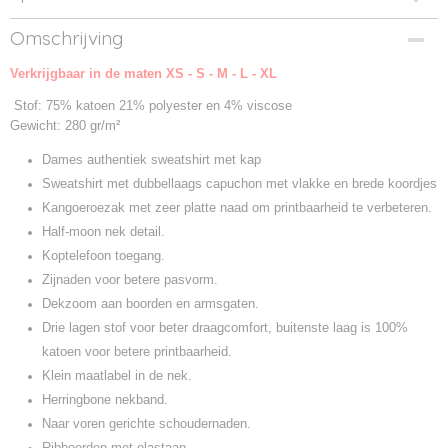
Productcode
Omschrijving
9261F-1
Verkrijgbaar in de maten XS - S - M - L - XL
Productcode leverancier
261F
Stof: 75% katoen 21% polyester en 4% viscose
Gewicht: 280 gr/m²
Dames authentiek sweatshirt met kap
Sweatshirt met dubbellaags capuchon met vlakke en brede koordjes
Kangoeroezak met zeer platte naad om printbaarheid te verbeteren.
Half-moon nek detail.
Koptelefoon toegang.
Zijnaden voor betere pasvorm.
Dekzoom aan boorden en armsgaten.
Drie lagen stof voor beter draagcomfort, buitenste laag is 100%
katoen voor betere printbaarheid.
Klein maatlabel in de nek.
Herringbone nekband.
Naar voren gerichte schoudernaden.
Ribboorden met elastaan.