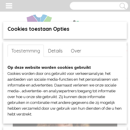
Cookies toestaan Opties
Inloggen
Registreren
UW WINKELWAGEN
Toestemming
Details
Over
Geen producten
(0)
Home
>
webshop
>
Per merk
>
Russell
>
Voor haar
>
Shirts
>
Op deze website worden cookies gebruikt
Russell Oxford Shirt Easy Care met LM
Cookies worden door ons gebruikt voor verkeersanalyse, het
aanbieden van sociale media-functies en het personaliseren van
informatie en advertenties. Daarnaast verlenen we onze sociale
media-, advertentie- en analysepartners toegang tot informatie
over hoe u onze site gebruikt. Zij kunnen deze informatie
gebruiken in combinatie met andere gegevens die zij mogelijk
hebben verzameld door uw gebruik van hun diensten of die u hen
hebt verstrekt.