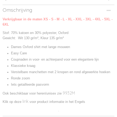
Productcode
Omschrijving
9932F-WHI0
Verkrijgbaar in de maten XS - S - M - L - XL - XXL - 3XL - 4XL - 5XL -
Productcode leverancier
6XL
932F
Stof: 70% katoen en 30% polyester, Oxford
Gewicht: Wit 130 gr/m², Kleur 135 gr/m²
Dames Oxford shirt met lange mouwen
Easy Care
Coupnaden in voor- en achterpand voor een elegantere lijn
Klassieke kraag
Verstelbare manchetten met 2 knopen en rond afgewerkte hoeken
Ronde zoom
Iets getailleerde pasvorm
9932M
Ook beschikbaar voor heren/unisex zie
link
Klik op deze
voor product informatie in het Engels
.