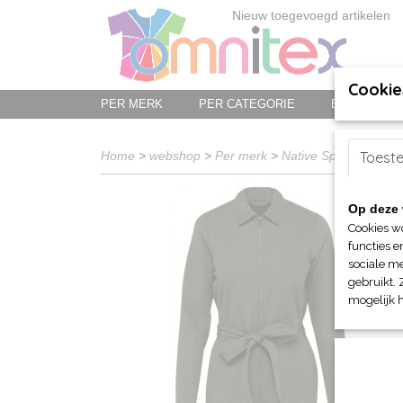
Nieuw toegevoegd artikelen
Cookie
PER MERK
PER CATEGORIE
BED-, BAD-
Home
>
webshop
>
Per merk
>
Native Spirit
> NS Da
Toest
Op deze 
Cookies w
functies e
sociale me
gebruikt. 
mogelijk 