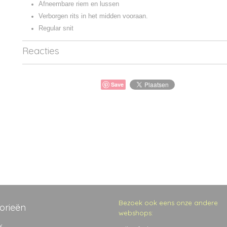
Afneembare riem en lussen
Verborgen rits in het midden vooraan.
Regular snit
Reacties
Save
Bezoek ook eens onze andere
orieën
webshops:
k