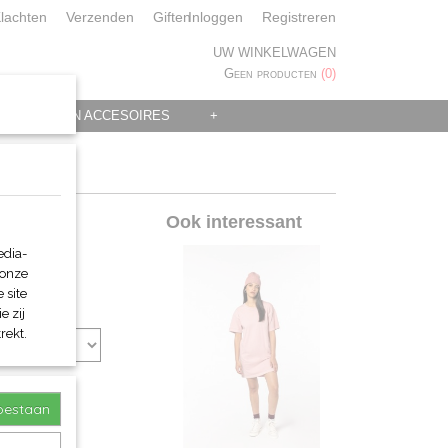
lachten
Verzenden
Giften
Inloggen
Registreren
UW WINKELWAGEN
Geen producten
(0)
 KLEDING EN ACCESOIRES
+
Ook interessant
edia-
 onze
 site
e zij
rekt.
toestaan