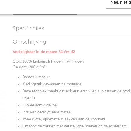
Nee, niet 
IN WINKELWAGEN
Specificaties
Productcode
NS5020-1
Omschrijving
Productcode leverancier
NS5020
Verkrijgbaar in de maten 34 t/m 42
Stof: 100% biologisch katoen. Twillkatoen
Gewicht: 200 gr/m²
Dames jumpsuit
Kledingstuk gewassen na montage
Deze techniek maakt dat er kleurverschillen zijn tussen de prod
uniek is
Fluweelachtig gevoel
Rits van gerecycleerd metaal
Twee grote, opgezette zijzakken aan de voorkant
Omzoomde zakken met verstevigde hoeken op de achterkant