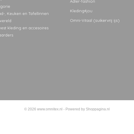
Adler-fashion
egorie
Kleding4jou
ad-, Keuken en Tafellinnen
(suikervrij ijs)
Omni-Vitaal
wereld
eest kleding en accesoires
aarders
© 2026 www.omnitex.nl - Powered by Shoppagina.nl