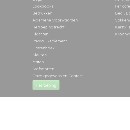
Lookbooks
Per cat
Bedrukken
Bed-, B
Algemene Voorwaarden
Sokken
Herroepingsrecht
Kerst/F
Klachten
Kroonv
Privacy Reglement
Gastenboek
Kleuren
Maten
Stofsoorten
Onze gegevens en Contact
Herroeping