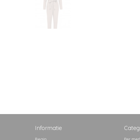
Informatie
Categ
Begin
Per mer