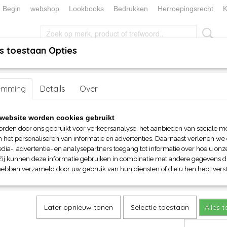
Begin
webshop
Lookbooks
Bedrukken
Herroepingsrecht
K
s toestaan Opties
, KEUKEN EN TAFELLINNEN
SOKKENWERELD
KERST/FEEST
mes Jumpsuit
emming
Details
Over
NS Dames Jumpsuit
website worden cookies gebruikt
orden door ons gebruikt voor verkeersanalyse, het aanbieden van sociale m
€ 89,20
n het personaliseren van informatie en advertenties. Daarnaast verlenen we
(inclusief btw 21%)
dia-, advertentie- en analysepartners toegang tot informatie over hoe u onze
Zij kunnen deze informatie gebruiken in combinatie met andere gegevens di
Maat
Kleur
hebben verzameld door uw gebruik van hun diensten of die u hen hebt verst
Aantal
Later opnieuw tonen
Selectie toestaan
Alles 