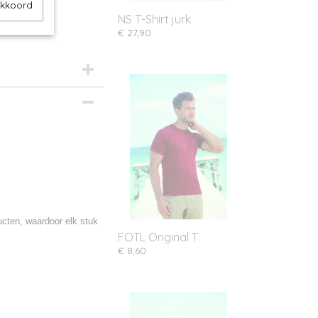
akkoord
NS T-Shirt jurk
€ 27,90
ucten, waardoor elk stuk
FOTL Original T
€ 8,60