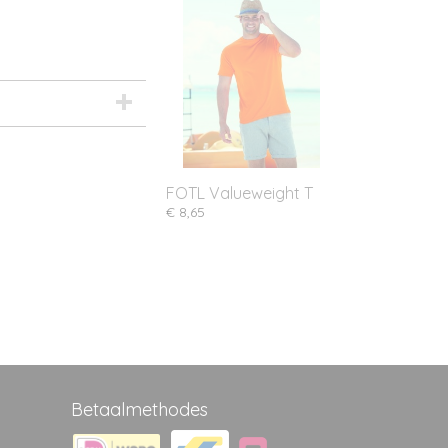
FOTL Valueweight T
€ 8,65
Betaalmethodes