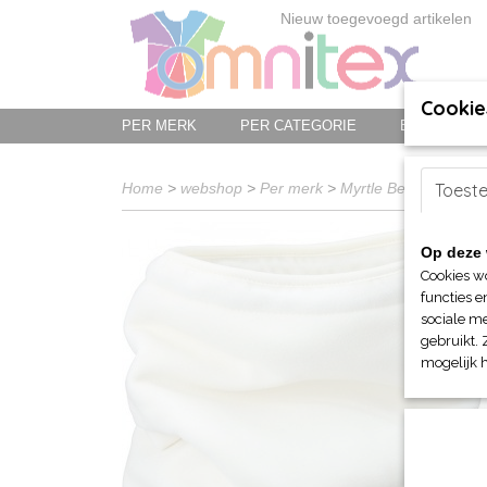
Nieuw toegevoegd artikelen
Cookie
PER MERK
PER CATEGORIE
BED-, BAD-
Home
>
webshop
>
Per merk
>
Myrtle Beach hoofd-
Toest
Op deze 
Cookies w
functies e
sociale me
gebruikt. 
mogelijk 