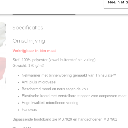
Nee, niet 
IN WINKELWAGEN
Specificaties
Productcode
MB7930-01
Omschrijving
Productcode leverancier
MB7930
Verkrijgbaar in één maat
Stof: 100% polyester (zowel buitenstof als vulling)
Gewicht: 170 g/m2
Nekwarmer met binnenvoering gemaakt van Thinsulate
™
Anti pluis microvezel
Beschermd mond en neus tegen de kou
Elastische koord met verstelbare stopper voor aanpassen maat
Hoge kwaliteit microfleece voering
Handwas
Bijpassende hoofdband zie MB7929 en handschoenen MB7902