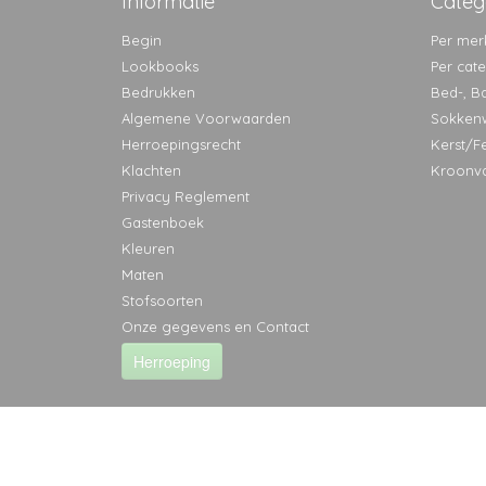
Informatie
Categ
Begin
Per mer
Lookbooks
Per cat
Bedrukken
Bed-, B
Algemene Voorwaarden
Sokken
Herroepingsrecht
Kerst/F
Klachten
Kroonv
Privacy Reglement
Gastenboek
Kleuren
Maten
Stofsoorten
Onze gegevens en Contact
Herroeping