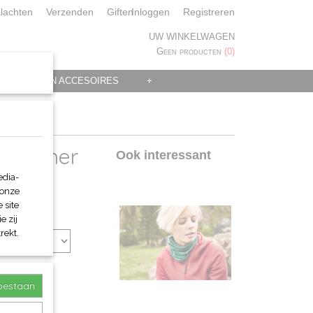
lachten
Verzenden
Giften
Inloggen
Registreren
UW WINKELWAGEN
Geen producten
(0)
 KLEDING EN ACCESOIRES
+
ekwarmer
Ook interessant
edia-
 onze
 site
e zij
rekt.
toestaan