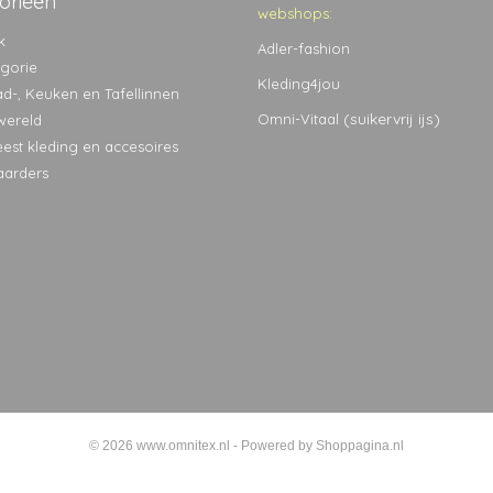
orieën
webshops:
k
Adler-fashion
egorie
Kleding4jou
ad-, Keuken en Tafellinnen
(suikervrij ijs)
Omni-Vitaal
wereld
eest kleding en accesoires
aarders
© 2026 www.omnitex.nl - Powered by Shoppagina.nl