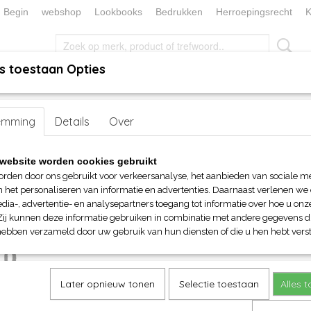
Begin
webshop
Lookbooks
Bedrukken
Herroepingsrecht
K
s toestaan Opties
, KEUKEN EN TAFELLINNEN
SOKKENWERELD
KERST/FEEST
handen
emming
>
Nekwarmers
Details
> Myrtle Beach Thinsulate™ nekwarmer
Over
Myrtle Beach Thinsulate™ n
website worden cookies gebruikt
orden door ons gebruikt voor verkeersanalyse, het aanbieden van sociale m
€ 18,80
n het personaliseren van informatie en advertenties. Daarnaast verlenen we
(inclusief btw 21%)
dia-, advertentie- en analysepartners toegang tot informatie over hoe u onze
Zij kunnen deze informatie gebruiken in combinatie met andere gegevens di
Maat
Kleuren
hebben verzameld door uw gebruik van hun diensten of die u hen hebt verst
Aantal
Later opnieuw tonen
Selectie toestaan
Alles 