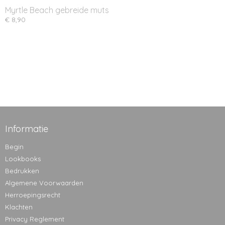
Myrtle Beach gebreide muts
€ 8,90
Informatie
Begin
Lookbooks
Bedrukken
Algemene Voorwaarden
Herroepingsrecht
Klachten
Privacy Reglement