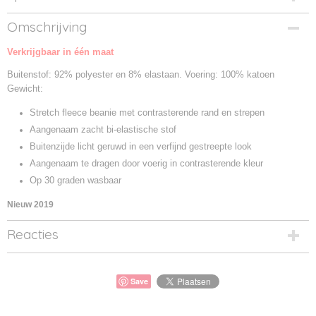
Productcode
Omschrijving
MB7127-01
Verkrijgbaar in één maat
Productcode leverancier
MB7127
Buitenstof: 92% polyester en 8% elastaan. Voering: 100% katoen
Gewicht:
Stretch fleece beanie met contrasterende rand en strepen
Aangenaam zacht bi-elastische stof
Buitenzijde licht geruwd in een verfijnd gestreepte look
Aangenaam te dragen door voerig in contrasterende kleur
Op 30 graden wasbaar
Nieuw 2019
Reacties
Save