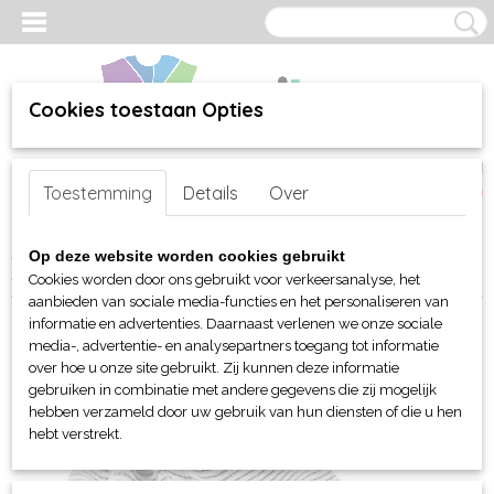
Cookies toestaan Opties
Inloggen
Registreren
UW WINKELWAGEN
Toestemming
Details
Over
Geen producten
(0)
Home
>
webshop
>
Per merk
>
Myrtle Beach hoofd-handen
>
Op deze website worden cookies gebruikt
Mutsen en Beanies
> Myrtle Beach gestreepte beanie
Cookies worden door ons gebruikt voor verkeersanalyse, het
aanbieden van sociale media-functies en het personaliseren van
informatie en advertenties. Daarnaast verlenen we onze sociale
media-, advertentie- en analysepartners toegang tot informatie
over hoe u onze site gebruikt. Zij kunnen deze informatie
gebruiken in combinatie met andere gegevens die zij mogelijk
hebben verzameld door uw gebruik van hun diensten of die u hen
hebt verstrekt.