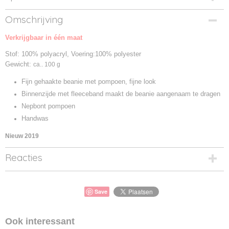
Productcode
Omschrijving
MB7120-01
Verkrijgbaar in één maat
Productcode leverancier
MB7120
Stof: 100% polyacryl, Voering:100% polyester
Gewicht:
ca.. 100 g
Fijn gehaakte beanie met pompoen, fijne look
Binnenzijde met fleeceband maakt de beanie aangenaam te dragen
Nepbont pompoen
Handwas
Nieuw 2019
Reacties
Save
Ook interessant