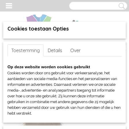
Cookies toestaan Opties
Inloggen
Registreren
UW WINKELWAGEN
Toestemming
Details
Over
Geen producten
(0)
Home
>
webshop
>
Per merk
>
Myrtle Beach hoofd-handen
>
Op deze website worden cookies gebruikt
Mutsen en Beanies
> Myrtle Beach fijn gehaakte beanie
Cookies worden door ons gebruikt voor verkeersanalyse, het
aanbieden van sociale media-functies en het personaliseren van
informatie en advertenties. Daarnaast verlenen we onze sociale
media-, advertentie- en analysepartners toegang tot informatie
over hoe u onze site gebruikt. Zij kunnen deze informatie
gebruiken in combinatie met andere gegevens die zij mogelijk
hebben verzameld door uw gebruik van hun diensten of die u hen
hebt verstrekt.