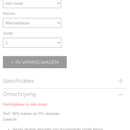
Kleuren
Aantal
IN WINKELWAGEN
Specificaties
Productcode
Omschrijving
MB7100-01
Verkrijgbaar in één maat
Productcode leverancier
MB7100
Stof: 95% katoen en 5% elastaan
Gewicht:
Jersey beanie gemaakt van hoogwaardig single jersey