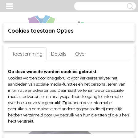
Cookies toestaan Opties
Inloggen
Registreren
UW WINKELWAGEN
Toestemming
Details
Over
Geen producten
(0)
Home
>
webshop
>
Per merk
>
Myrtle Beach hoofd-handen
>
Op deze website worden cookies gebruikt
Mutsen en Beanies
> Myrtle Beach Jersey beanie
Cookies worden door ons gebruikt voor verkeersanalyse, het
aanbieden van sociale media-functies en het personaliseren van
informatie en advertenties. Daarnaast verlenen we onze sociale
media-, advertentie- en analysepartners toegang tot informatie
over hoe u onze site gebruikt. Zij kunnen deze informatie
gebruiken in combinatie met andere gegevens die zij mogelijk
hebben verzameld door uw gebruik van hun diensten of die u hen
hebt verstrekt.