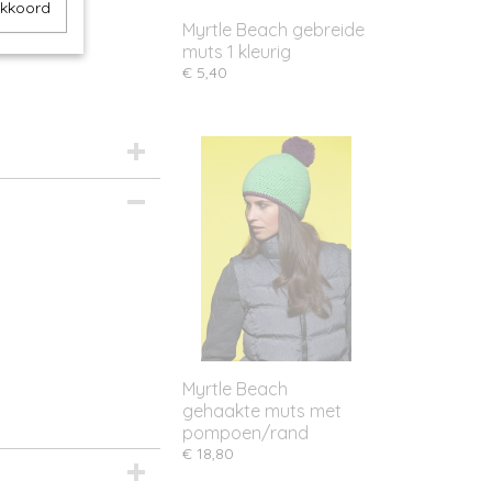
akkoord
Myrtle Beach gebreide
muts 1 kleurig
€ 5,40
Myrtle Beach
gehaakte muts met
pompoen/rand
€ 18,80