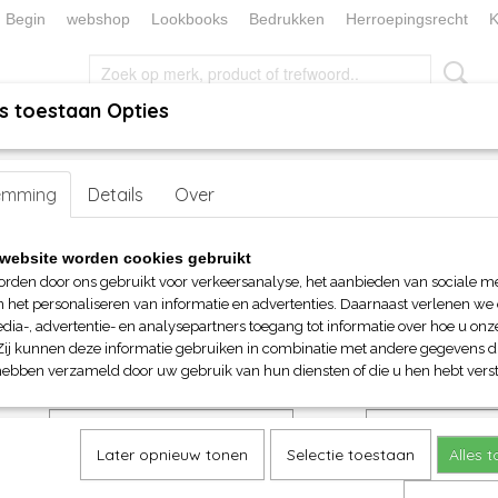
Begin
webshop
Lookbooks
Bedrukken
Herroepingsrecht
K
s toestaan Opties
, KEUKEN EN TAFELLINNEN
SOKKENWERELD
KERST/FEEST
handen
emming
>
Mutsen en Beanies
Details
Over
> Myrtle Beach gebreide beanie met fleec
Myrtle Beach gebreide beani
website worden cookies gebruikt
fleece inzet
orden door ons gebruikt voor verkeersanalyse, het aanbieden van sociale m
n het personaliseren van informatie en advertenties. Daarnaast verlenen we
dia-, advertentie- en analysepartners toegang tot informatie over hoe u onze
€ 10,70
Zij kunnen deze informatie gebruiken in combinatie met andere gegevens di
(inclusief btw 21%)
hebben verzameld door uw gebruik van hun diensten of die u hen hebt verst
Maat
Kleuren
Later opnieuw tonen
Selectie toestaan
Alles 
Aantal