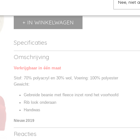
Nee, niet 
IN WINKELWAGEN
Specificaties
Productcode
MB7925-01
Omschrijving
Productcode leverancier
MB7925
Verkrijgbaar in één maat
Stof: 70% polyacryl en 30% wol, Voering: 100% polyester
Gewicht:
Gebreide beanie met fleece inzet rond het voorhoofd
Rib look onderaan
Handwas
Nieuw 2019
Reacties