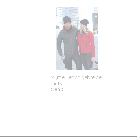
Myrtle Beach gebreide
muts
€ 8,90