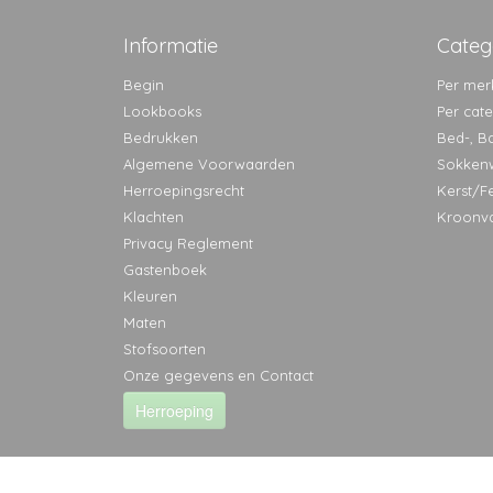
Informatie
Categ
Begin
Per mer
Lookbooks
Per cat
Bedrukken
Bed-, B
Algemene Voorwaarden
Sokken
Herroepingsrecht
Kerst/F
Klachten
Kroonv
Privacy Reglement
Gastenboek
Kleuren
Maten
Stofsoorten
Onze gegevens en Contact
Herroeping