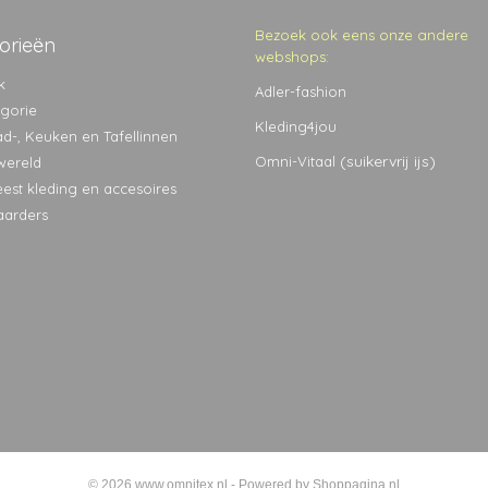
Bezoek ook eens onze andere
orieën
webshops:
k
Adler-fashion
egorie
Kleding4jou
ad-, Keuken en Tafellinnen
(suikervrij ijs)
Omni-Vitaal
wereld
eest kleding en accesoires
aarders
© 2026 www.omnitex.nl - Powered by Shoppagina.nl