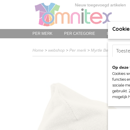
Nieuw toegevoegd artikelen
Cookie
PER MERK
PER CATEGORIE
BED-, BAD-
Home
>
webshop
>
Per merk
>
Myrtle Beach hoofd-
Toest
Op deze 
Cookies w
functies e
sociale me
gebruikt. 
mogelijk 