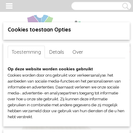
Cookies toestaan Opties
Inloggen
Registreren
UW WINKELWAGEN
Toestemming
Details
Over
Geen producten
(0)
Home
>
webshop
>
Per merk
>
Myrtle Beach hoofd-handen
>
Op deze website worden cookies gebruikt
Mutsen en Beanies
> Myrtle Beach Rib beanie
Cookies worden door ons gebruikt voor verkeersanalyse, het
aanbieden van sociale media-functies en het personaliseren van
informatie en advertenties. Daarnaast verlenen we onze sociale
media-, advertentie- en analysepartners toegang tot informatie
over hoe u onze site gebruikt. Zij kunnen deze informatie
gebruiken in combinatie met andere gegevens die zij mogelijk
hebben verzameld door uw gebruik van hun diensten of die u hen
hebt verstrekt.