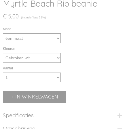
Myrtle Beach Rib beanie
€ 5,00
(inclusief btw 21%)
Maat
Kleuren
Aantal
IN WINKELWAGEN
Specificaties
Productcode
Omschrijving