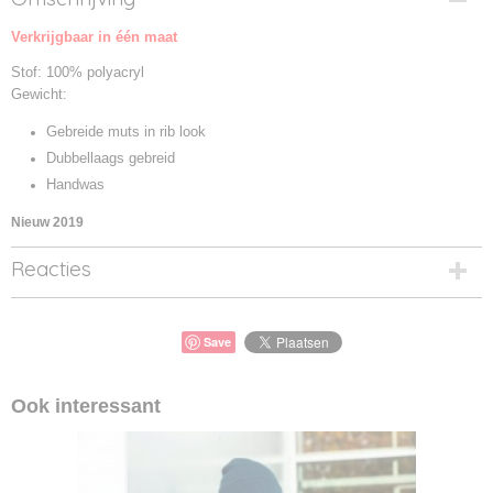
MB7923-01
Verkrijgbaar in één maat
Productcode leverancier
MB7923
Stof: 100% polyacryl
Gewicht:
Gebreide muts in rib look
Dubbellaags gebreid
Handwas
Nieuw 2019
Reacties
Save
Ook interessant